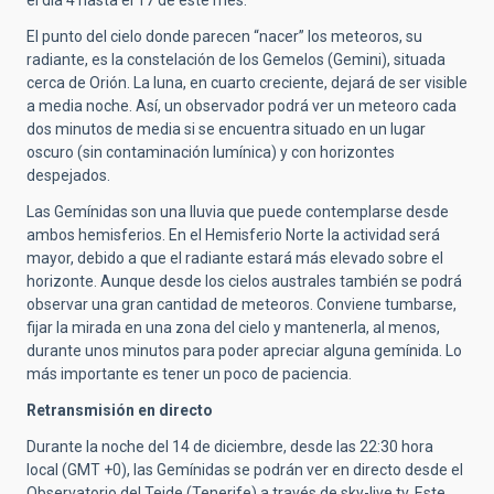
el día 4 hasta el 17 de este mes.
El punto del cielo donde parecen “nacer” los meteoros, su
radiante, es la constelación de los Gemelos (Gemini), situada
cerca de Orión. La luna, en cuarto creciente, dejará de ser visible
a media noche. Así, un observador podrá ver un meteoro cada
dos minutos de media si se encuentra situado en un lugar
oscuro (sin contaminación lumínica) y con horizontes
despejados.
Las Gemínidas son una lluvia que puede contemplarse desde
ambos hemisferios. En el Hemisferio Norte la actividad será
mayor, debido a que el radiante estará más elevado sobre el
horizonte. Aunque desde los cielos australes también se podrá
observar una gran cantidad de meteoros. Conviene tumbarse,
fijar la mirada en una zona del cielo y mantenerla, al menos,
durante unos minutos para poder apreciar alguna gemínida. Lo
más importante es tener un poco de paciencia.
Retransmisión en directo
Durante la noche del 14 de diciembre, desde las 22:30 hora
local (GMT +0), las Gemínidas se podrán ver en directo desde el
Observatorio del Teide (Tenerife) a través de sky-live.tv. Este