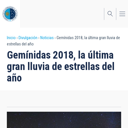
Pasar
al
contenido
principal
Sobrescribir
Inicio
Divulgación
Noticias
Gemínidas 2018, la última gran lluvia de
estrellas del año
enlaces
Gemínidas 2018, la última
de
gran lluvia de estrellas del
ayuda
año
a
la
navegación