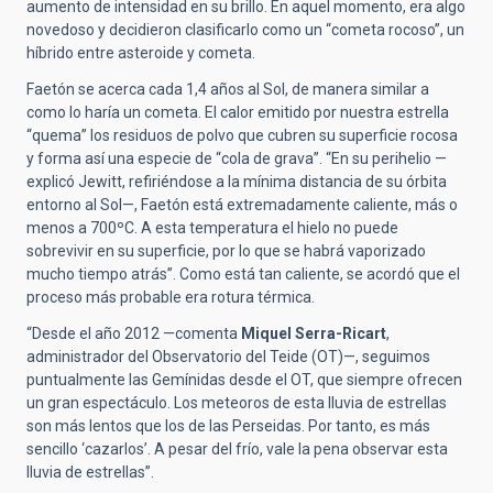
aumento de intensidad en su brillo. En aquel momento, era algo
novedoso y decidieron clasificarlo como un “cometa rocoso”, un
híbrido entre asteroide y cometa.
Faetón se acerca cada 1,4 años al Sol, de manera similar a
como lo haría un cometa. El calor emitido por nuestra estrella
“quema” los residuos de polvo que cubren su superficie rocosa
y forma así una especie de “cola de grava”. “En su perihelio —
explicó Jewitt, refiriéndose a la mínima distancia de su órbita
entorno al Sol—, Faetón está extremadamente caliente, más o
menos a 700ºC. A esta temperatura el hielo no puede
sobrevivir en su superficie, por lo que se habrá vaporizado
mucho tiempo atrás”. Como está tan caliente, se acordó que el
proceso más probable era rotura térmica.
“Desde el año 2012 —comenta
Miquel Serra-Ricart
,
administrador del Observatorio del Teide (OT)—, seguimos
puntualmente las Gemínidas desde el OT, que siempre ofrecen
un gran espectáculo. Los meteoros de esta lluvia de estrellas
son más lentos que los de las Perseidas. Por tanto, es más
sencillo ‘cazarlos’. A pesar del frío, vale la pena observar esta
lluvia de estrellas”.