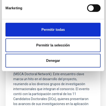
Marketing
Otras noticias relacionadas
Permitir todas
NOTA DE PRENSA
El proyecto europeo EDUCADO celebra su
Segunda Reunión Anual en Heidelberg
Permitir la selección
para impulsar la innovación en astrofísica
Del 9 al 12 de marzo de 2026, el Instituto de Estudios
Denegar
Teóricos de Heidelberg (HITS) acogió la Segunda
Reunión Anual de la Red de Doctorado EDUCADO
(MSCA Doctoral Network). Este encuentro clave
marca un hito en el desarrollo del proyecto,
reuniendo a los diversos grupos de investigación
internacionales que integran el consorcio. El evento
contó con la participación central de los 11
Candidatos Doctorales (DCs), quienes presentaron
los avances de sus investigaciones en la aplicación