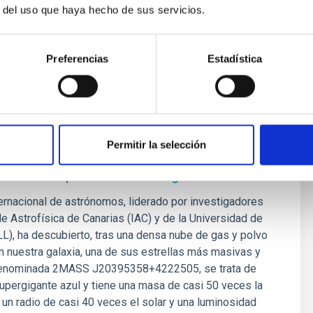
r del uso que haya hecho de sus servicios.
ublicación
06/05/2019
Preferencias
Estadística
NSA
Permitir la selección
n en la Vía Láctea una insólita estrella
nte azul que se mueve a gran velocidad
ernacional de astrónomos, liderado por investigadores
 de Astrofísica de Canarias (IAC) y de la Universidad de
L), ha descubierto, tras una densa nube de gas y polvo
en nuestra galaxia, una de sus estrellas más masivas y
Denominada 2MASS J20395358+4222505, se trata de
supergigante azul y tiene una masa de casi 50 veces la
 un radio de casi 40 veces el solar y una luminosidad