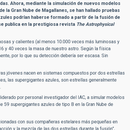
cadas. Ahora, mediante la simulación de nuevos modelos
 de la Gran Nube de Magallanes, se han hallado pruebas
zules podrían haberse formado a partir de la fusión de
se publica en la prestigiosa revista
The Astrophysical
inosas y calientes (al menos 10.000 veces más luminosas y
16 y 40 veces la masa de nuestro astro. Según la física
mente, por lo que su detección debería ser escasa. Sin
ivas jóvenes nacen en sistemas compuestos por dos estrellas
tes,
las supergigantes azules, son estrellas generalmente
e.
 liderado por personal investigador del IAC, a simular modelos
de 59 supergigantes azules de tipo B en la Gran Nube de
ucionadas con sus compañeras estelares más pequeñas en
cción y la mezcla de las dos estrellas durante la fusión”,