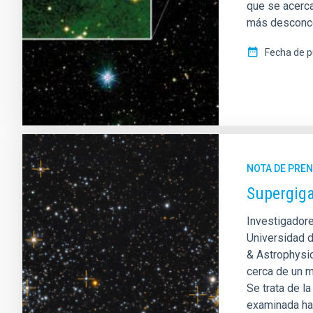
que se acerca
más desconcer
Fecha de p
NOTA DE PRE
Supergiga
Investigadore
Universidad d
& Astrophysic
cerca de un m
Se trata de l
examinada has