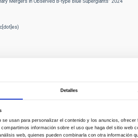
Binary Mergers in Observed B-type Blue Supergiants” 2024
c[dot]es)
NSA
Detalles
 corazón de las supergigantes azules
d Católica de Leuven, en colaboración con el Instituto
s
a de Canarias y la Universidad de la Laguna, lideran el
b se usan para personalizar el contenido y los anuncios, ofrecer
o de Astrosismología en estrellas de gran masa
s, compartimos información sobre el uso que haga del sitio web 
tos de telescopios de la NASA.
 análisis web, quienes pueden combinarla con otra información q