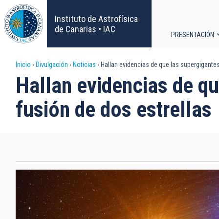
Pasar
al
Instituto de Astrofísica
contenido
de Canarias • IAC
PRESENTACIÓN
principal
Navega
Sobrescribir
Inicio
Divulgación
Noticias
Hallan evidencias de que las supergigantes
principa
Hallan evidencias de qu
enlaces
fusión de dos estrellas
de
ayuda
a
la
navegación