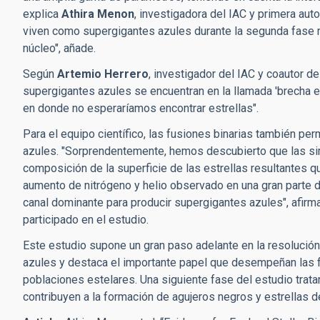
explica
Athira Menon
, investigadora del IAC y primera auto
viven como supergigantes azules durante la segunda fase má
núcleo", añade.
Según
Artemio Herrero
, investigador del IAC y coautor de
supergigantes azules se encuentran en la llamada '
brecha e
en donde no esperaríamos encontrar estrellas
".
Para el equipo científico, las fusiones binarias también p
azules. "Sorprendentemente, hemos descubierto que las si
composición de la superficie de las estrellas resultantes q
aumento de nitrógeno y helio observado en una gran parte d
canal dominante para producir supergigantes azules", afirm
participado en el estudio.
Este estudio supone un gran paso adelante en la resolució
azules y destaca el importante papel que desempeñan las fu
poblaciones estelares. Una siguiente fase del estudio trat
contribuyen a la formación de agujeros negros y estrellas d