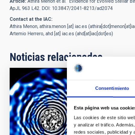
Article:
Athira Menon et al.
“Evidence for Evolved Stellar 
ApJL 963 L42.
DOI: 10.3847/2041-8213/ad2074
Contact at the IAC:
Athira Menon,
athira.menon
[at]
iac.es
(athira[dot]menon[at]ia
Artemio Herrero,
ahd
[at]
iac.es
(ahd[at]iac[dot]es)
Noticias relacionadas
NOTA DE PRE
Consentimiento
Acceso al
La Universida
Esta página web usa cookie
de Astrofísic
Las cookies de este sitio we
primer estudi
y analizar el tráfico. Ademá
utilizando da
redes sociales, publicidad y