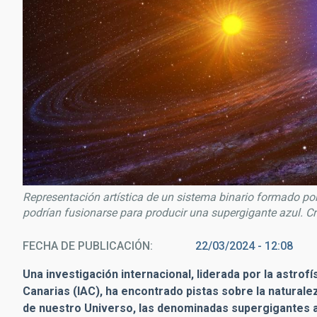
Representación artística de un sistema binario formado po
podrían fusionarse para producir una supergigante azul. C
FECHA DE PUBLICACIÓN
22/03/2024 - 12:08
Una investigación internacional, liderada por la astrofí
Canarias (IAC), ha encontrado pistas sobre la naturalez
de nuestro Universo, las denominadas supergigantes az