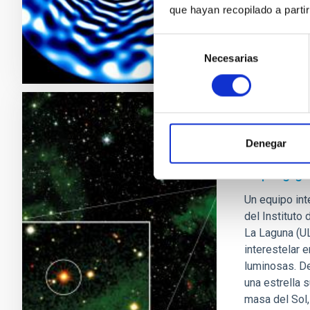
que hayan recopilado a parti
Fecha de p
Selección
Necesarias
de
consentimiento
NOTA DE PRE
Denegar
Encuentra
supergiga
Un equipo int
del Instituto
La Laguna (UL
interestelar 
luminosas. 
una estrella 
masa del Sol,