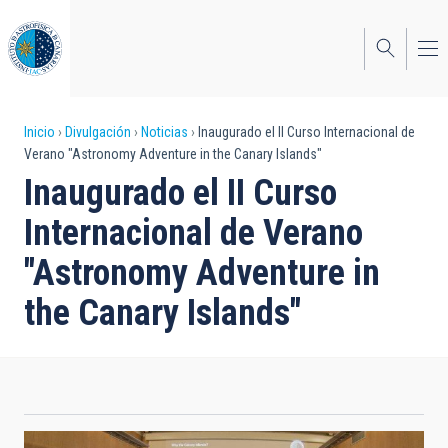
Pasar
al
contenido
principal
Sobrescribir
Inicio
Divulgación
Noticias
Inaugurado el II Curso Internacional de
Verano "Astronomy Adventure in the Canary Islands"
enlaces
Inaugurado el II Curso
de
Internacional de Verano
ayuda
"Astronomy Adventure in
a
the Canary Islands"
la
navegación