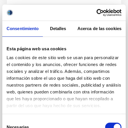
NOTA DE PRENSA
Consentimiento
Detalles
Acerca de las cookies
EL CCI apoya la opción de instalar el TMT
en el Observatorio del Roque de los
Muchachos
Esta página web usa cookies
Declaración de apoyo a la selección de La Palma
Las cookies de este sitio web se usan para personalizar
como emplazamiento del Telescopio de Treinta
el contenido y los anuncios, ofrecer funciones de redes
Metros (TMT) El Comité Científico Internacional (CCI)
sociales y analizar el tráfico. Además, compartimos
de los Observatorios de Canarias acoge con
información sobre el uso que haga del sitio web con
entusiasmo la posibilidad de que el Telescopio de
nuestros partners de redes sociales, publicidad y análisis
Treinta Metros (TMT) elija finalmente el Observatorio
del Roque de los Muchachos (ORM) en La Palma
web, quienes pueden combinarla con otra información
como su emplazamiento. El ORM ofrece unas
que les haya proporcionado o que hayan recopilado a
condiciones astronómicas excepcionales, décadas
partir del uso que haya hecho de sus servicios.
de exitosa cooperación internacional en la
explotación de telescopios y un sólido marco legal
que protege sus cielos oscuros. En su reunión del 27
Selección
Necesarias
de noviembre de 2025