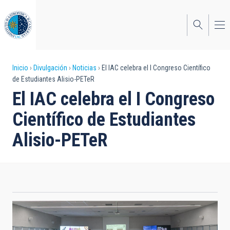
Pasar
al
contenido
principal
Sobrescribir
Inicio
Divulgación
Noticias
El IAC celebra el I Congreso Científico
de Estudiantes Alisio-PETeR
enlaces
El IAC celebra el I Congreso
de
Científico de Estudiantes
ayuda
Alisio-PETeR
a
la
navegación