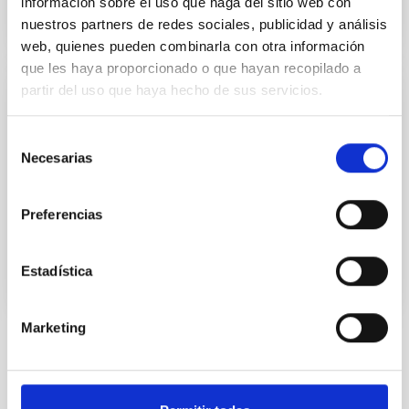
información sobre el uso que haga del sitio web con
nuestros partners de redes sociales, publicidad y análisis
web, quienes pueden combinarla con otra información
que les haya proporcionado o que hayan recopilado a
partir del uso que haya hecho de sus servicios.
IACTEC Espacio
Selección
Desarrollo de cargas útiles ópticas para mini y micro
Necesarias
satélites para observación de la Tierra desde órbitas
de
bajas.
consentimiento
Preferencias
En ejecución
Estadística
Marketing
TIPO DE NOTICIA
NOTA DE PRENSA
ÁMBITO