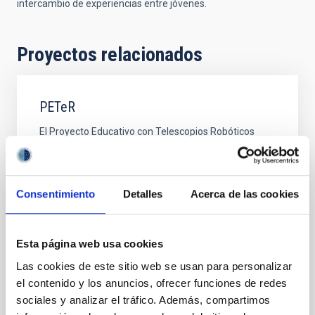
intercambio de experiencias entre jóvenes.
Proyectos relacionados
PETeR
El Proyecto Educativo con Telescopios Robóticos
(PETeR) es un laboratorio en línea que pretende
acercar la ciencia y la tecnología al alumnado de
forma práctica y fomentar la adquisición de
competencias STEM a través de su participación
Consentimiento
Detalles
Acerca de las cookies
activa en investigaciones científicas reales usando
telescopios robóticos. A través de la web del
proyecto, la
Esta página web usa cookies
Nayra
Rodríguez Eugenio
Las cookies de este sitio web se usan para personalizar
el contenido y los anuncios, ofrecer funciones de redes
En ejecución
sociales y analizar el tráfico. Además, compartimos