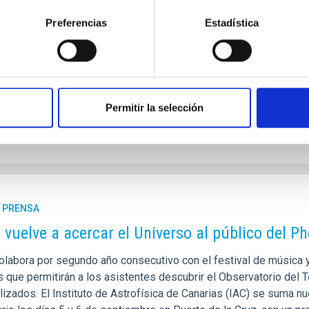
nal publicada por la Agencia Estatal de Investigación (AEI), depe
Preferencias
Estadística
idades (MICIU). Este reconocimiento distingue a los centros de
o científico internacional. Con esta nueva concesión, el IAC se co
cia en España, siendo uno de los pocos centros que ha obtenido 
a de publicación
07/05/2026 - 17:50:08
Permitir la selección
E PRENSA
C vuelve a acercar el Universo al público del Ph
colabora por segundo año consecutivo con el festival de música 
s que permitirán a los asistentes descubrir el Observatorio del 
lizados. El Instituto de Astrofísica de Canarias (IAC) se suma n