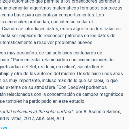
dizaje automático que permite a los ordenadores aprender a
r e implementar algoritmos matemáticos formados por piezas
n como base para generalizar comportamientos. Los
 neuronales profundas, que intentan imitar el
 Cuando se introducen datos, estos algoritmos los tratan en
hasta ser capaces de reconocer patrones en los datos de
automáticamente a resolver problemas nuevos.
ices muy pequeños, de tan solo unos centenares de
inuto. “Parecen estar relacionados con acumulaciones de
zadas del Sol, es decir, en calma”, apunta Iker S.
trabajo y otro de los autores del mismo. Desde hace unos años
 es muy importante, incluso más de lo que se creía, lo que
a más externa de su atmósfera. “Con DeepVel podremos
i están relacionados con la concentración de campos magnéticos
 que también ha participado en este estudio.
ontal velocities at the solar surface
”, por A. Asensio Ramos,
and N. Vitas, 2017, A&A, 604, A11.
0783