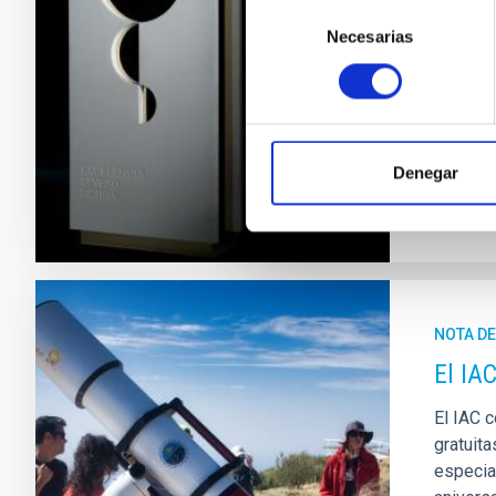
Selección
provisio
Necesarias
de
Univers
consentimiento
liderazg
referen
Fech
Denegar
NOTA D
El IA
El IAC 
gratuita
especia