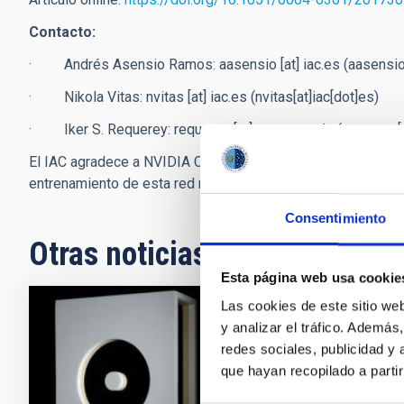
Contacto:
· Andrés Asensio Ramos:
aasensio
[at]
iac.es
(aasensio[
· Nikola Vitas:
nvitas
[at]
iac.es
(nvitas[at]iac[dot]es)
· Iker S. Requerey:
requerey
[at]
mps.mpg.de
(requerey[
El IAC agradece a NVIDIA Corporation la cesión gratuita de un
entrenamiento de esta red neuronal.
Consentimiento
Otras noticias relacionadas
Esta página web usa cookie
Las cookies de este sitio we
y analizar el tráfico. Ademá
NOTA D
redes sociales, publicidad y
El IA
que hayan recopilado a parti
El Inst