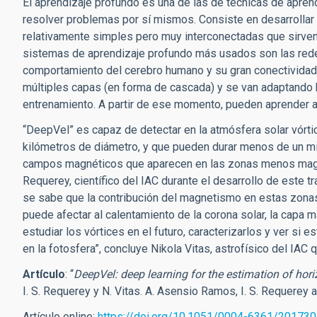
El aprendizaje profundo es una de las de técnicas de apren
resolver problemas por sí mismos. Consiste en desarrolla
relativamente simples pero muy interconectadas que sirve
sistemas de aprendizaje profundo más usados son las redes
comportamiento del cerebro humano y su gran conectividad.
múltiples capas (en forma de cascada) y se van adaptando 
entrenamiento. A partir de ese momento, pueden aprender 
“DeepVel” es capaz de detectar en la atmósfera solar vórt
kilómetros de diámetro, y que pueden durar menos de un m
campos magnéticos que aparecen en las zonas menos magneti
Requerey, científico del IAC durante el desarrollo de este 
se sabe que la contribución del magnetismo en estas zonas
puede afectar al calentamiento de la corona solar, la cap
estudiar los vórtices en el futuro, caracterizarlos y ver s
en la fotosfera”, concluye Nikola Vitas, astrofísico del IAC
Artículo
: “
DeepVel: deep learning for the estimation of horiz
I. S. Requerey y N. Vitas. A. Asensio Ramos, I. S. Requerey 
Artículo online:
https://doi.org/10.1051/0004-6361/20173