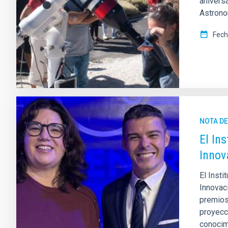
anivers
Astronom
Fech
NOTA D
El In
Innov
El Insti
Innovac
premios
proyecc
conocimi