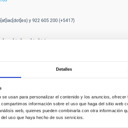
at]iac[dot]es)
y 922 605 200 (+5417)
at]mps[dot]mpg[dot]de)
a tarjeta gráfica para el cálculo intensivo que requirió el
Detalles
s
b se usan para personalizar el contenido y los anuncios, ofrecer
s, compartimos información sobre el uso que haga del sitio web 
E PRENSA
 análisis web, quienes pueden combinarla con otra información q
C se acredita como Centro de Excelencia Seve
r del uso que haya hecho de sus servicios.
ituto de Astrofísica de Canarias (IAC) se ha acreditado como Cen