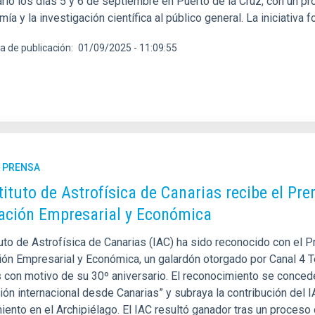
ario los días 5 y 6 de septiembre en Puerto de la Cruz, con un p
ía y la investigación científica al público general. La iniciativa
a de publicación
01/09/2025 - 11:09:55
E PRENSA
stituto de Astrofísica de Canarias recibe el P
ación Empresarial y Económica
tuto de Astrofísica de Canarias (IAC) ha sido reconocido con el 
ión Empresarial y Económica, un galardón otorgado por Canal 4 T
 con motivo de su 30º aniversario. El reconocimiento se concede 
ión internacional desde Canarias” y subraya la contribución del 
ento en el Archipiélago. El IAC resultó ganador tras un proceso d