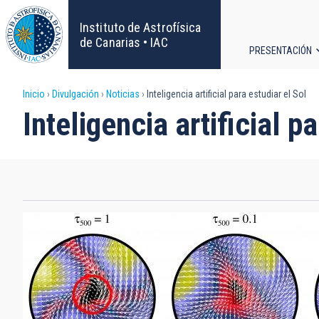
Pasar
al
Instituto de Astrofísica
contenido
de Canarias • IAC
PRESENTACIÓN
principal
Navega
Sobrescribir
Inicio
Divulgación
Noticias
Inteligencia artificial para estudiar el Sol
principa
Inteligencia artificial p
enlaces
de
ayuda
a
la
navegación