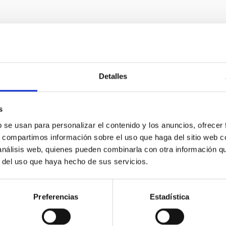
E PRENSA
Detalles
cuela de Radioastronomía y el 2º Project Meet
aíses Bajos
s
l 17 de abril de 2026, la Universidad de Groningen (Países Bajos)
b se usan para personalizar el contenido y los anuncios, ofrecer
s (IAC), acogió la Escuela de Radioastronomía y el 2º Project M
s, compartimos información sobre el uso que haga del sitio web 
 investigadores, estudiantes y personal técnico del IAC y los so
 análisis web, quienes pueden combinarla con otra información q
sity of Groningen), Institute for Computational Cosmology (Durh
r del uso que haya hecho de sus servicios.
rg (CNRS). El objetivo de esta reunión fue reforzar la colaboració
a de publicación
21/04/2026 - 10:10:52
Preferencias
Estadística