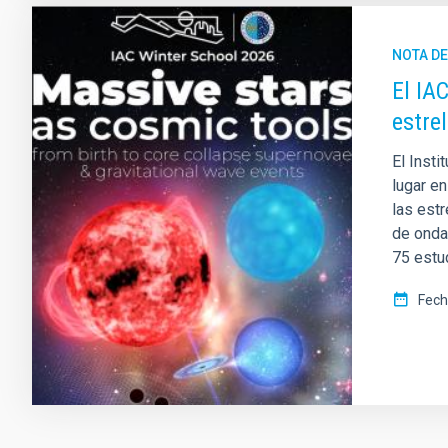
NOTA D
El IA
estre
El Insti
lugar en
las est
de onda
75 estu
Fech