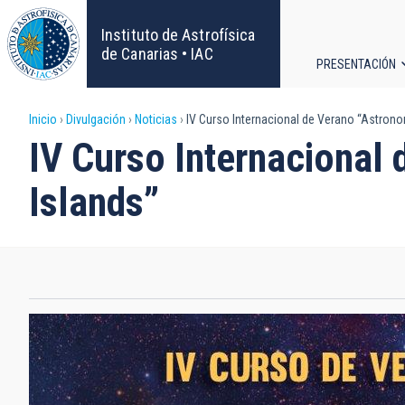
Pasar
al
Instituto de Astrofísica
contenido
de Canarias • IAC
PRESENTACIÓN
principal
Navega
Sobrescribir
Inicio
Divulgación
Noticias
IV Curso Internacional de Verano “Astrono
principa
IV Curso Internacional
enlaces
Islands”
de
ayuda
a
la
navegación