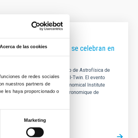
Acerca de las cookies
ing de ExGal-Twin (IAC) se celebran en
, en coordinación con el Instituto de Astrofísica de
 funciones de redes sociales
eeting del proyecto europeo ExGal-Twin. El evento
con nuestros partners de
cios del proyecto: Kapteyn Astronomical Institute
ue les haya proporcionado o
am University), y Observatoire Astronomique de
n científica y el desarrollo de
Marketing