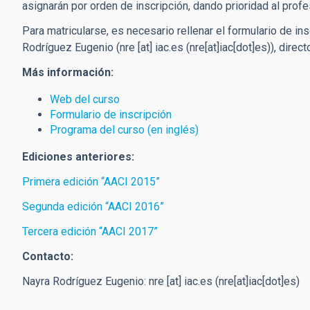
asignarán por orden de inscripción, dando prioridad al prof
Para matricularse, es necesario rellenar el formulario de ins
Rodríguez Eugenio (
nre
[at]
iac.es
(nre[at]iac[dot]es)
), direc
Más información:
Web del curso
Formulario de inscripción
Programa del curso (en inglés)
Ediciones anteriores:
Primera edición “AACI 2015”
Segunda edición “AACI 2016”
Tercera edición “AACI 2017”
Contacto:
Nayra Rodríguez Eugenio:
nre
[at]
iac.es
(nre[at]iac[dot]es)