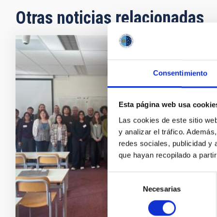
Otras noticias relacionadas
NOTA D
Consentimiento
La Es
los P
Esta página web usa cookie
Del 13 a
Las cookies de este sitio we
Canaria
y analizar el tráfico. Ademá
reunió a
redes sociales, publicidad y
(Univer
que hayan recopilado a parti
Strasbou
Selección
Fech
Necesarias
de
consentimiento