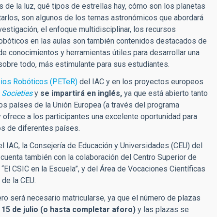
 de la luz, qué tipos de estrellas hay, cómo son los planetas
tarlos, son algunos de los temas astronómicos que abordará
vestigación, el enfoque multidisciplinar, los recursos
 robóticos en las aulas son también contenidos destacados de
de conocimientos y herramientas útiles para desarrollar una
 sobre todo, más estimulante para sus estudiantes.
pios Robóticos (PETeR)
del IAC y en los proyectos europeos
Societies
y
se impartirá en inglés,
ya que está abierto tanto
s países de la Unión Europea (a través del programa
y ofrece a los participantes una excelente oportunidad para
os de diferentes países.
 el IAC, la Consejería de Educación y Universidades (CEU) del
 cuenta también con la colaboración del Centro Superior de
 “El CSIC en la Escuela”, y del Área de Vocaciones Científicas
 de la CEU.
ero será necesario matricularse, ya que el número de plazas
l
15 de julio (o hasta completar aforo)
y las plazas se