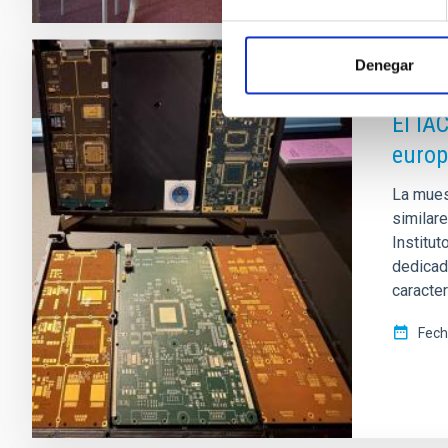
Denegar
NOTA D
El IA
euro
La mues
similar
Institut
dedicad
caracter
Fech