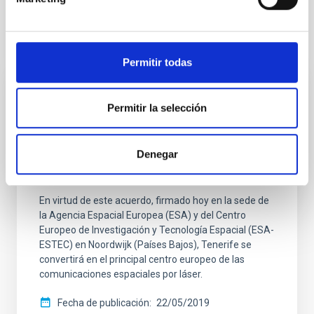
Noticias relacionadas
Permitir todas
NOTA DE PRENSA
Permitir la selección
El IAC y la ESA firman un acuerdo que
amplía los programas de conexión y
Denegar
transmisión de datos ópticos en el
Observatorio del Teide
En virtud de este acuerdo, firmado hoy en la sede de
la Agencia Espacial Europea (ESA) y del Centro
Europeo de Investigación y Tecnología Espacial (ESA-
ESTEC) en Noordwijk (Países Bajos), Tenerife se
convertirá en el principal centro europeo de las
comunicaciones espaciales por láser.
Fecha de publicación
22/05/2019