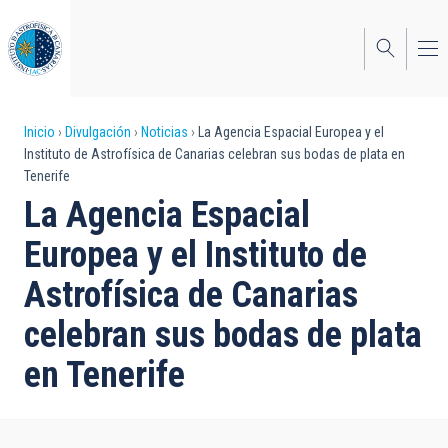
Pasar
al
contenido
principal
Sobrescribir
Inicio
Divulgación
Noticias
La Agencia Espacial Europea y el
Instituto de Astrofísica de Canarias celebran sus bodas de plata en
enlaces
Tenerife
de
La Agencia Espacial
ayuda
Europea y el Instituto de
a
Astrofísica de Canarias
la
celebran sus bodas de plata
navegación
en Tenerife