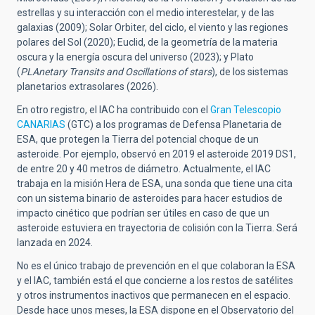
estrellas y su interacción con el medio interestelar, y de las
galaxias (2009); Solar Orbiter, del ciclo, el viento y las regiones
polares del Sol (2020); Euclid, de la geometría de la materia
oscura y la energía oscura del universo (2023); y Plato
(
PLAnetary Transits and Oscillations of stars
), de los sistemas
planetarios extrasolares (2026).
En otro registro, el IAC ha contribuido con el
Gran Telescopio
CANARIAS
(GTC) a los programas de Defensa Planetaria de
ESA, que protegen la Tierra del potencial choque de un
asteroide. Por ejemplo, observó en 2019 el asteroide 2019 DS1,
de entre 20 y 40 metros de diámetro. Actualmente, el IAC
trabaja en la misión Hera de ESA, una sonda que tiene una cita
con un sistema binario de asteroides para hacer estudios de
impacto cinético que podrían ser útiles en caso de que un
asteroide estuviera en trayectoria de colisión con la Tierra. Será
lanzada en 2024.
No es el único trabajo de prevención en el que colaboran la ESA
y el IAC, también está el que concierne a los restos de satélites
y otros instrumentos inactivos que permanecen en el espacio.
Desde hace unos meses, la ESA dispone en el Observatorio del