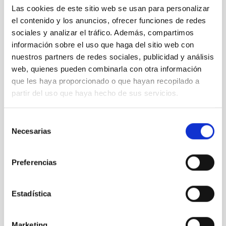
• CSOA: la nueva instalación del Departamento de Óptica del
Las cookies de este sitio web se usan para personalizar
IAC, Ana Fragoso
el contenido y los anuncios, ofrecer funciones de redes
• Hitos en la electrónica del IAC y en las comunicaciones ópticas
sociales y analizar el tráfico. Además, compartimos
en espacio libre, Luis
información sobre el uso que haga del sitio web con
nuestros partners de redes sociales, publicidad y análisis
Fernando Rodríguez
web, quienes pueden combinarla con otra información
• Óptica adaptativa en el IAC, Marcos Reyes y Luz María
que les haya proporcionado o que hayan recopilado a
Montoya
partir del uso que haya hecho de sus servicios.
• Programa de nano y micro satélites del IAC, Álex Oscoz
13:30 Debate y clausura
Selección
Necesarias
de
14:00-15:30 Comida
consentimiento
15:30-17:00 Visita de las instalaciones del IAC
Preferencias
Nota de prensa:
ESA’s site for laser and quantum links marks 25
years
Estadística
Contacto para entrevistas:
uc3
[at]
iac.es
(uc3[at]iac[dot]es)
Marketing