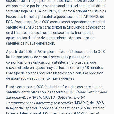
espacio fue un logro pionero que se materializó en 2001 con el
exitoso enlace por láser bidireccional entre el satélite en órbita
terrestre baja SPOT-4, de CNES, el Centro Nacional de Estudios
Espaciales francés, y el satélite geoestacionario ARTEMIS, de
ESA. Poco después, la OGS comunicaba repetidamente con el
satélite ARTEMIS para caracterizar la turbulencia atmosférica
en diferentes condiciones de enlace con la finalidad de
optimizar los diseños de las terminales ópticas para los
satélites de nueva generación.
A partir de 2005, el IAC implementó en el telescopio de la OGS
las herramientas de control necesarias para realizar
comunicaciones ópticas con satélites en órbita baja, que
cruzan el cielo en lapsos muy cortos, de entre 5 y 10 minutos.
Este tipo de enlaces requiere un telescopio con una precisión
de apuntado y seguimiento muy exigentes.
Desde entonces la OGS “ha hablado” mucho con este tipo de
satélites, entre otros con los satélites NFIRE (
Near Field Infrared
Experiment
), de NASA; OICETS (
Optical Inter-orbit
Communications Engineering Test Satellite
"KIRARI"), de JAXA,
la Agencia Espacial Japonesa; Alphasat, de ESA; y la Estación
Espacial Internacional (ISS). También con SMART-1 (
Small