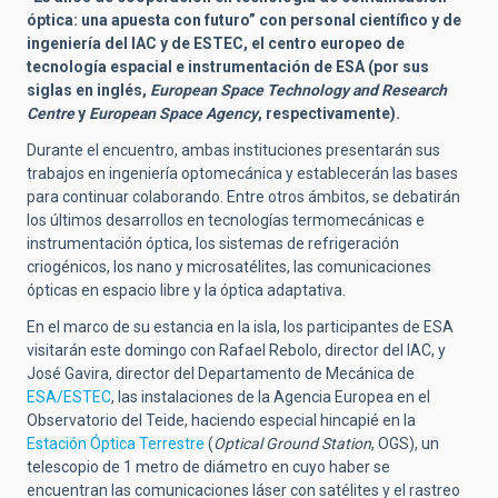
óptica: una apuesta con futuro”
con personal científico y de
ingeniería del
IAC y de ESTEC, el centro europeo de
tecnología espacial e instrumentación de ESA (por sus
siglas en inglés,
European Space Technology and Research
Centre
y
European Space Agency
, respectivamente).
Durante el encuentro, ambas instituciones presentarán sus
trabajos en ingeniería optomecánica y establecerán las bases
para continuar colaborando. Entre otros ámbitos, se debatirán
los últimos desarrollos en tecnologías
termomecánicas e
instrumentación óptica, los sistemas de refrigeración
criogénicos, los nano y microsatélites, las
comunicaciones
ópticas en espacio libre y la óptica adaptativa.
En el marco de su estancia en la isla, los participantes de ESA
visitarán este domingo con Rafael Rebolo, director del IAC, y
José Gavira,
direct
or del Departamento de Mecánica de
ESA/ESTEC
, las instalaciones de la Agencia Europea en el
Observatorio del Teide, haciendo especial hincapié en la
Estación Óptica Terrestre
(
Optical Ground Station
, OGS), un
telescopio de 1 metro de diámetro en cuyo haber se
encuentran las comunicaciones láser con satélites y el rastreo