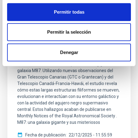
Permitir todas
NOTA DE PRENSA
El Grantecan ayuda a desvelar cómo el
agujero negro de la galaxia supergigante
Permitir la selección
M87 moldea sus misteriosos filamentos
Un equipo científico internacional ha capturado la
Denegar
imagen más detallada y completa hasta la fecha de
los misteriosos filamentos que rodean la gigantesca
galaxia M87. Utilizando nuevas observaciones del
Gran Telescopio Canarias (GTC o Grantecan) y del
Telescopio Canadá-Francia-Hawái, el estudio revela
cómo estas largas estructuras filiformes se mueven,
evolucionan e interactúan con su entorno galáctico y
con la actividad del agujero negro supermasivo
central. Estos hallazgos acaban de publicarse en
Monthly Notices of the Royal Astronomical Society .
M87: una galaxia gigante y sus misteriosos
Fecha de publicación
22/12/2025 - 11:55:59