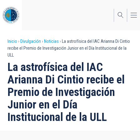
Pasar
al
contenido
principal
Sobrescribir
Inicio
Divulgación
Noticias
La astrofísica del IAC Arianna Di Cintio
recibe el Premio de Investigación Junior en el Día Institucional de la
enlaces
ULL
de
La astrofísica del IAC
ayuda
Arianna Di Cintio recibe el
a
Premio de Investigación
la
Junior en el Día
navegación
Institucional de la ULL