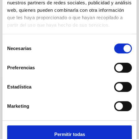
nuestros partners de redes sociales, publicidad y análisis
web, quienes pueden combinarla con otra información
que les haya proporcionado o que hayan recopilado a
partir del uso que haya hecho de sus servicios.
Público general
Medios de comunicación
Selección
Necesarias
de
consentimiento
Otras noticias relacionadas
Preferencias
Estadística
NOTA DE PRENSA
El Gobierno de España y el BEI, dispuestos
Marketing
a movilizar hasta 1.000 millones de euros
para construir en La Palma el Telescopio
de Treinta Metros (TMT)
Permitir todas
El Gobierno de España y el Banco Europeo de