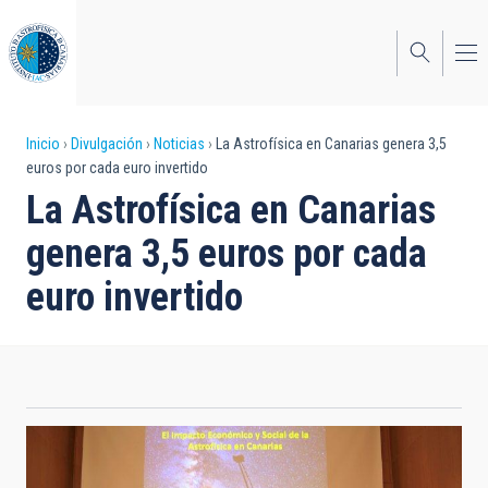
Pasar
al
contenido
principal
Sobrescribir
Inicio
Divulgación
Noticias
La Astrofísica en Canarias genera 3,5
euros por cada euro invertido
enlaces
La Astrofísica en Canarias
de
genera 3,5 euros por cada
ayuda
euro invertido
a
la
navegación