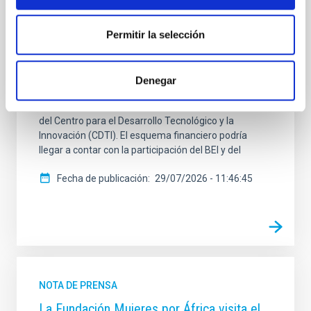
Inversiones (BEI) han diseñado un marco financiero
que permitiría movilizar recursos para la
construcción del Telescopio de Treinta Metros (TMT)
Permitir la selección
si el consorcio internacional elige La Palma como
sede. La propuesta amplía el compromiso anunciado
hace un año por la ministra de Ciencia, Innovación y
Denegar
Universidades, Diana Morant, que contemplaba una
aportación pública de 400 millones de euros a través
del Centro para el Desarrollo Tecnológico y la
Innovación (CDTI). El esquema financiero podría
llegar a contar con la participación del BEI y del
Fecha de publicación
29/07/2026 - 11:46:45
NOTA DE PRENSA
La Fundación Mujeres por África visita el