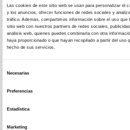
séptima edición, el foro internacional se consolida
Las cookies de este sitio web se usan para personalizar el c
como uno de los principales puntos de encuentro
y los anuncios, ofrecer funciones de redes sociales y analiza
para el sector de los pequeños satélites, bajo el lema
tráfico. Además, compartimos información sobre el uso que 
“Secure Communications & Other Dual
sitio web con nuestros partners de redes sociales, publicida
Technologies”. IACTEC Espacio asiste como
análisis web, quienes pueden combinarla con otra informació
expositor con stand propio, donde presenta sus
principales
haya proporcionado o que hayan recopilado a partir del uso 
hecho de sus servicios.
Fecha de publicación
19/02/2026 - 09:57:50
Selección
Necesarias
de
consentimiento
Preferencias
NOTA DE PRENSA
‘Ciencia con PETeR’: estudiantes de
Estadística
Canarias investigarán el Sistema Solar y
los exoplanetas con telescopios robóticos
Marketing
profesionales