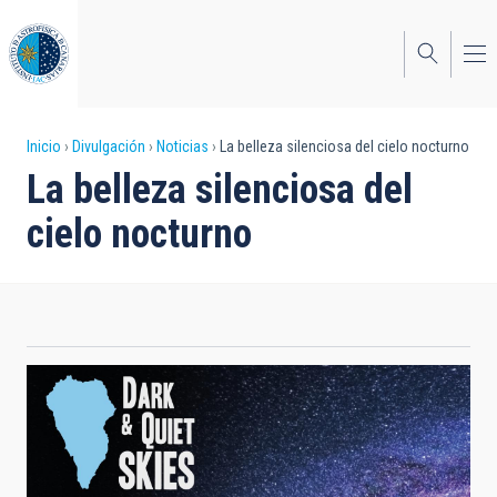
Pasar
al
contenido
principal
Sobrescribir
Inicio
Divulgación
Noticias
La belleza silenciosa del cielo nocturno
La belleza silenciosa del
enlaces
cielo nocturno
de
ayuda
a
la
navegación