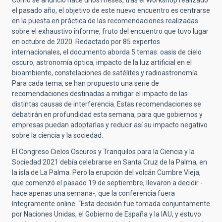
Como se anunció hace unos meses, tras el Workshop realizado
el pasado año, el objetivo de este nuevo encuentro es centrarse
en la puesta en práctica de las recomendaciones realizadas
sobre el exhaustivo informe, fruto del encuentro que tuvo lugar
en octubre de 2020. Redactado por 85 expertos
internacionales, el documento aborda 5 temas: oasis de cielo
oscuro, astronomía óptica, impacto de la luz artificial en el
bioambiente, constelaciones de satélites y radioastronomía.
Para cada tema, se han propuesto una serie de
recomendaciones destinadas a mitigar el impacto de las
distintas causas de interferencia. Estas recomendaciones se
debatirán en profundidad esta semana, para que gobiernos y
empresas puedan adoptarlas y reducir así su impacto negativo
sobre la ciencia y la sociedad.
El Congreso Cielos Oscuros y Tranquilos para la Ciencia y la
Sociedad 2021 debía celebrarse en Santa Cruz de la Palma, en
la isla de La Palma. Pero la erupción del volcán Cumbre Vieja,
que comenzó el pasado 19 de septiembre, llevaron a decidir -
hace apenas una semana-, que la conferencia fuera
íntegramente online. “Esta decisión fue tomada conjuntamente
por Naciones Unidas, el Gobierno de España y la IAU, y estuvo