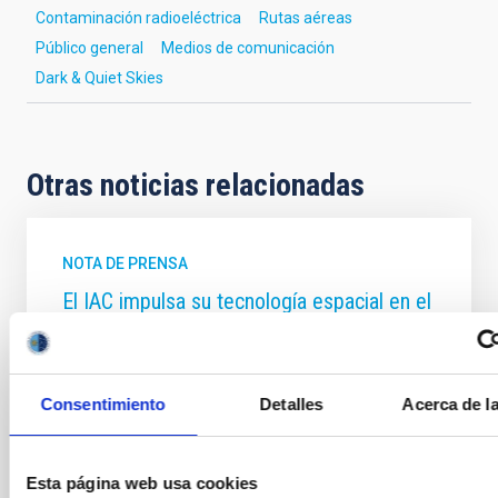
Contaminación radioeléctrica
Rutas aéreas
Público general
Medios de comunicación
Dark & Quiet Skies
Otras noticias relacionadas
NOTA DE PRENSA
El IAC impulsa su tecnología espacial en el
foro internacional SSSIF 2026
El equipo de IACTEC Espacio, el departamento del
Instituto de Astrofísica de Canarias (IAC) dedicado al
Consentimiento
Detalles
Acerca de l
desarrollo de tecnología espacial para pequeños
satélites, participa esta semana en el Small Satellites
& Services International Forum (SSSIF) 2026,
Esta página web usa cookies
celebrado del 17 al 19 de febrero en Málaga. En esta