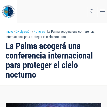
Pasar
al
contenido
principal
Sobrescribir
Inicio
Divulgación
Noticias
La Palma acogerá una conferencia
internacional para proteger el cielo nocturno
enlaces
La Palma acogerá una
de
conferencia internacional
ayuda
para proteger el cielo
a
nocturno
la
navegación