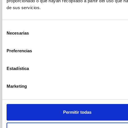
proporcionado o que hayan recopilado a partir del uso que 
de sus servicios.
NOTA DE PRENSA
El Lehendakari, Imanol Pradales, y el
Selección
Necesarias
presidente de Canarias, Fernando Clavijo,
de
visitan el Observatorio del Teide, del
consentimiento
Instituto de Astrofísica de Canarias
Preferencias
El Lehendakari del Gobierno Vasco, Imanol Pradales
Gil, y el presidente del Gobierno de Canarias,
Estadística
Fernando Clavijo Batle, han visitado las instalaciones
del Observatorio del Teide del Instituto de Astrofísica
de Canarias (IAC) donde han sido recibidos por el
Marketing
director del centro, Valentín Martínez Pillet que ha
estado acompañado por personal científico y técnico.
Esta visita subraya el interés y la apuesta compartida
por ambos gobiernos por la excelencia científica y la
Permitir todas
colaboración en proyectos de alta tecnología como
los que abandera el IAC desde Canarias. Con dos de
los observatorios más