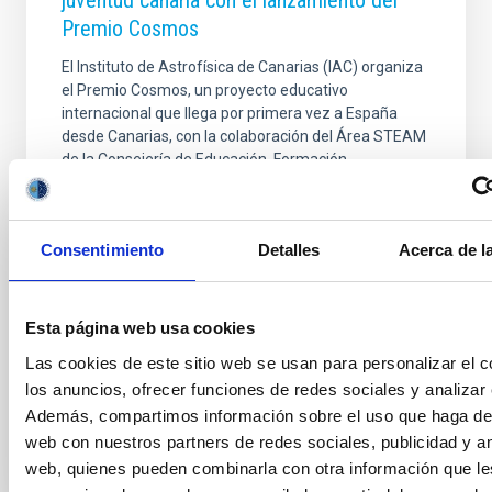
Premio Cosmos
El Instituto de Astrofísica de Canarias (IAC) organiza
el Premio Cosmos, un proyecto educativo
internacional que llega por primera vez a España
desde Canarias, con la colaboración del Área STEAM
de la Consejería de Educación, Formación
Profesional, Actividad Física y Deportes y el
patrocinio de la Fundación CajaCanarias, así como el
apoyo de la Real Academia de las Ciencias de
Consentimiento
Detalles
Acerca de l
Canarias. Con varias ediciones consolidadas en Italia,
Francia y Países Bajos, el Premio Cosmos tiene como
misión impulsar la cultura científica, despertar
vocaciones y celebrar la mejor literatura de
Esta página web usa cookies
divulgación en
Las cookies de este sitio web se usan para personalizar el c
los anuncios, ofrecer funciones de redes sociales y analizar e
Fecha de publicación
26/11/2025 - 11:18:44
Además, compartimos información sobre el uso que haga del 
web con nuestros partners de redes sociales, publicidad y an
web, quienes pueden combinarla con otra información que l