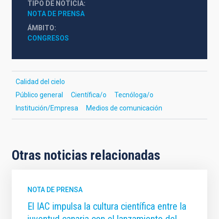
TIPO DE NOTICIA
NOTA DE PRENSA
ÁMBITO
CONGRESOS
Calidad del cielo
Público general
Científica/o
Tecnóloga/o
Institución/Empresa
Medios de comunicación
Otras noticias relacionadas
NOTA DE PRENSA
El IAC impulsa la cultura científica entre la
juventud canaria con el lanzamiento del