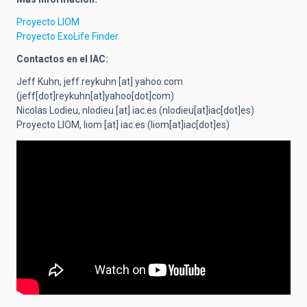
Proyecto LIOM
Proyecto ExoLife Finder
Contactos en el IAC:
Jeff Kuhn,
jeff.reykuhn
[at]
yahoo.com
(jeff[dot]reykuhn[at]yahoo[dot]com)
Nicolas Lodieu,
nlodieu
[at]
iac.es
(nlodieu[at]iac[dot]es)
Proyecto LIOM,
liom
[at]
iac.es
(liom[at]iac[dot]es)