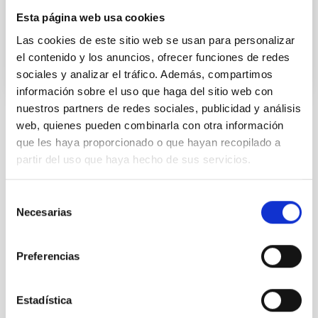
Esta página web usa cookies
Fecha de publicación
13/02/2023 - 09:34
Las cookies de este sitio web se usan para personalizar
el contenido y los anuncios, ofrecer funciones de redes
sociales y analizar el tráfico. Además, compartimos
información sobre el uso que haga del sitio web con
nuestros partners de redes sociales, publicidad y análisis
web, quienes pueden combinarla con otra información
TIPO DE NOTICIA
que les haya proporcionado o que hayan recopilado a
NOTA DE PRENSA
partir del uso que haya hecho de sus servicios.
ÁMBITO
CIENCIA Y TECNOLOGÍA
CONGRESOS
Selección
IACTEC
Necesarias
de
SEVERO OCHOA
consentimiento
SO TECNOLOGÍA
Preferencias
Estadística
Astrofísica
Tecnología
Medios de comunicación