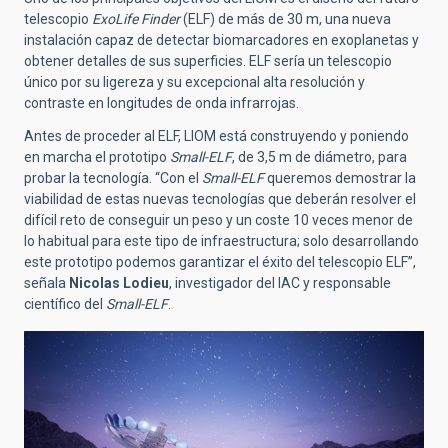
telescopio
ExoLife Finder
(ELF) de más de 30 m, una nueva
instalación capaz de detectar biomarcadores en exoplanetas y
obtener detalles de sus superficies. ELF sería un telescopio
único por su ligereza y su excepcional alta resolución y
contraste en longitudes de onda infrarrojas.
Antes de proceder al ELF, LIOM está construyendo y poniendo
en marcha el prototipo
Small-ELF
, de 3,5 m de diámetro, para
probar la tecnología. “Con el
Small-ELF
queremos demostrar la
viabilidad de estas nuevas tecnologías que deberán resolver el
difícil reto de conseguir un peso y un coste 10 veces menor de
lo habitual para este tipo de infraestructura; solo desarrollando
este prototipo podemos garantizar el éxito del telescopio ELF”,
señala
Nicolas Lodieu
, investigador del IAC y responsable
científico del
Small-ELF
.