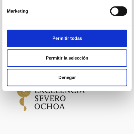
ELF
Small-ELF
ExoLife Finder
LIOM
Marketing
Permitir todas
Permitir la selección
Denegar