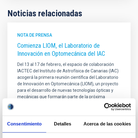
Noticias relacionadas
NOTA DE PRENSA
Comienza LIOM, el Laboratorio de
Innovación en Optomecánica del IAC
Del 13 al 17 de febrero, el espacio de colaboración
IACTEC del Instituto de Astrofísica de Canarias (IAC)
acogerá la primera reunión científica del Laboratorio
de Innovación en Optomecánica (LIOM), un proyecto
para el desarrollo de nuevas tecnologías ópticas y
mecánicas que formarán parte de la próxima
generación de telescopios, como el ExoLife Finder
(ELF), dedicado a la búsqueda de vida fuera del
Sistema Solar. El encuentro reunirá a más de 30
especialistas en óptica y fotónica de Europa, Canadá
Consentimiento
Detalles
Acerca de las cookies
y Estados Unidos. A lo largo de esta semana, un
grupo internacional de más de 30 especialistas