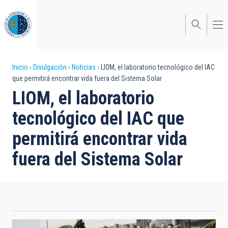
Pasar
al
contenido
principal
Sobrescribir
Inicio
Divulgación
Noticias
LIOM, el laboratorio tecnológico del IAC
que permitirá encontrar vida fuera del Sistema Solar
enlaces
LIOM, el laboratorio
de
tecnológico del IAC que
ayuda
permitirá encontrar vida
a
fuera del Sistema Solar
la
navegación