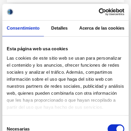
RESULTADO DE INVESTIGACIÓN
Una métrica Hα para identificar agujeros
Consentimiento
Detalles
Acerca de las cookies
negros durmientes en binarias transitorias
de rayos X
Esta página web usa cookies
Los agujeros negros inactivos en binarias transitorias
Las cookies de este sitio web se usan para personalizar
de rayos X pueden identificarse por la presencia de
el contenido y los anuncios, ofrecer funciones de redes
líneas de emisión Hα anchas, formadas en discos de
sociales y analizar el tráfico. Además, compartimos
acreción. Desgraciadamente, otros sistemas binarios
información sobre el uso que haga del sitio web con
de corto período tipo Variables Cataclísmicas
también pueden producir líneas Hα anchas,
nuestros partners de redes sociales, publicidad y análisis
especialmente cuando son observados a alta
web, quienes pueden combinarla con otra información
inclinación, por lo cual constituyen una importante
que les haya proporcionado o que hayan recopilado a
fuente de contaminación. En este trabajo
partir del uso que haya hecho de sus servicios.
comparamos la anchura total a media altura (FWHM)
y la anchura equivalente (EW) de la línea Hα en una
muestra de 20 binarias transitorias de rayos X con
Selección
agujeros
Necesarias
de