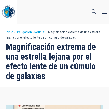
Pasar
al
contenido
principal
Sobrescribir
Inicio
Divulgación
Noticias
Magnificación extrema de una estrella
lejana por el efecto lente de un cúmulo de galaxias
enlaces
Magnificación extrema de
de
una estrella lejana por el
ayuda
efecto lente de un cúmulo
a
de galaxias
la
navegación