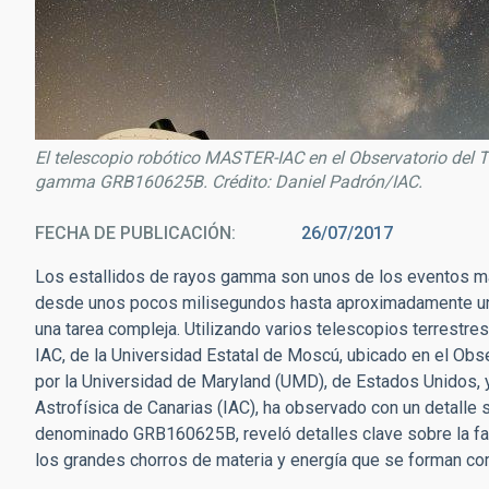
El telescopio robótico MASTER-IAC en el Observatorio del Te
gamma GRB160625B. Crédito: Daniel Padrón/IAC.
FECHA DE PUBLICACIÓN
26/07/2017
Los estallidos de rayos gamma son unos de los eventos má
desde unos pocos milisegundos hasta aproximadamente un m
una tarea compleja. Utilizando varios telescopios terrestre
IAC, de la Universidad Estatal de Moscú, ubicado en el Obser
por la Universidad de Maryland (UMD), de Estados Unidos, y 
Astrofísica de Canarias (IAC), ha observado con un detalle
denominado GRB160625B, reveló detalles clave sobre la fas
los grandes chorros de materia y energía que se forman co