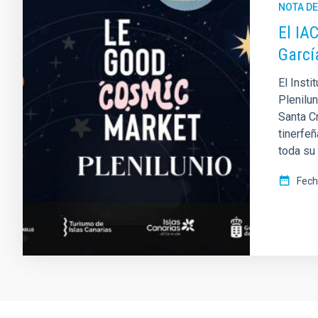
NOTA D
El IA
Garcí
El Insti
Plenilu
Santa Cr
tinerfeñ
toda su
Fech