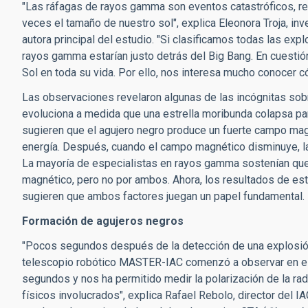
"Las ráfagas de rayos gamma son eventos catastróficos, re
veces el tamaño de nuestro sol", explica Eleonora Troja, i
autora principal del estudio. "Si clasificamos todas las exp
rayos gamma estarían justo detrás del Big Bang. En cuestió
Sol en toda su vida. Por ello, nos interesa mucho conoce
Las observaciones revelaron algunas de las incógnitas so
evoluciona a medida que una estrella moribunda colapsa para
sugieren que el agujero negro produce un fuerte campo mag
energía. Después, cuando el campo magnético disminuye, la
La mayoría de especialistas en rayos gamma sostenían que 
magnético, pero no por ambos. Ahora, los resultados de est
sugieren que ambos factores juegan un papel fundamental.
Formación de agujeros negros
"Pocos segundos después de la detección de una explosión
telescopio robótico MASTER-IAC comenzó a observar en el
segundos y nos ha permitido medir la polarización de la rad
físicos involucrados", explica Rafael Rebolo, director del IA