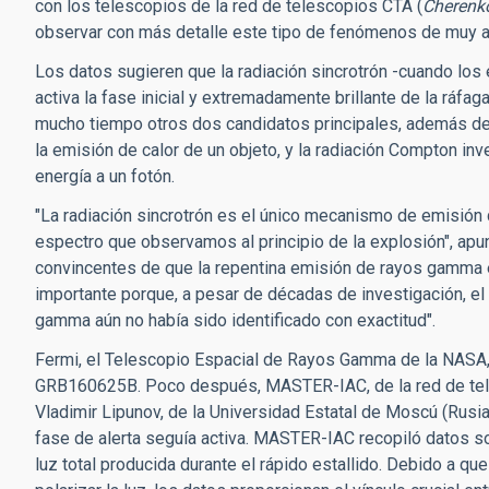
con los telescopios de la red de telescopios CTA (
Cherenko
observar con más detalle este tipo de fenómenos de muy al
Los datos sugieren que la radiación sincrotrón -cuando los 
activa la fase inicial y extremadamente brillante de la ráfa
mucho tiempo otros dos candidatos principales, además de la
la emisión de calor de un objeto, y la radiación Compton in
energía a un fotón.
"La radiación sincrotrón es el único mecanismo de emisión
espectro que observamos al principio de la explosión", apu
convincentes de que la repentina emisión de rayos gamma es
importante porque, a pesar de décadas de investigación, el
gamma aún no había sido identificado con exactitud".
Fermi, el Telescopio Espacial de Rayos Gamma de la NASA,
GRB160625B. Poco después, MASTER-IAC, de la red de tele
Vladimir Lipunov, de la Universidad Estatal de Moscú (Rusia
fase de alerta seguía activa. MASTER-IAC recopiló datos sob
luz total producida durante el rápido estallido. Debido a q