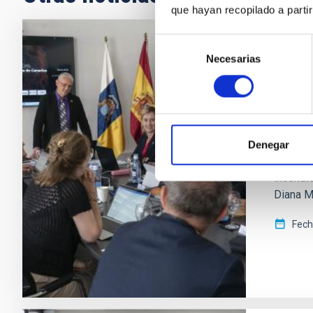
que hayan recopilado a parti
Selección
NOTA D
Necesarias
de
Diana
consentimiento
aport
La mini
el peri
Denegar
destaca
incendi
Diana Mo
Fech