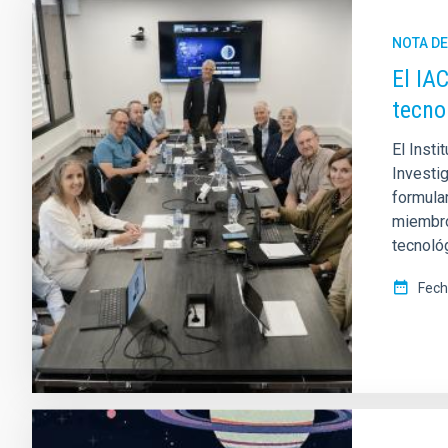
NOTA D
El IA
tecno
El Insti
Investig
formula
miembro
tecnológ
Fech