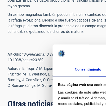
polarizar la luz, los datos proporcionan el vínculo crucial ent
rayos gamma.
Un campo magnético también puede influir en la cantidad d
la ráfaga evoluciona. Debido a que fueron capaces de analiz
la ráfaga, pudieron discernir la presencia de un campo 
continuaba expulsando los chorros de materia.
Artículo:
“Significant and variable linear polarization duri
10.1038/nature23289.
Autores: E. Troja, V. M. Lipunov, C. G. Mundell, N. R. Butler, A.
Consentimiento
Fruchter, M. H. Wieringa, E. S. Gorbovskoy, V. Kornilov, A. Kutyr
Buckley, J. González, O. Gress, A. Horesh, M. I. Panasyuk, J.
Esta página web usa cookie
C. Román-Zúñiga, M. Serra-Ricart, V. Yurkov & n. Gehrels.
Las cookies de este sitio we
y analizar el tráfico. Ademá
Otras noticias relacionadas
redes sociales, publicidad y