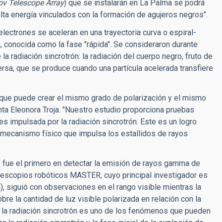
v Telescope Array
) que se instalarán en La Palma se podrá
ta energía vinculados con la formación de agujeros negros".
electrones se aceleran en una trayectoria curva o espiral-
ga, conocida como la fase "rápida". Se consideraron durante
 radiación sincrotrón: la radiación del cuerpo negro, fruto de
versa, que se produce cuando una partícula acelerada transfiere
 que puede crear el mismo grado de polarización y el mismo
nta Eleonora Troja. "Nuestro estudio proporciona pruebas
 impulsada por la radiación sincrotrón. Este es un logro
 mecanismo físico que impulsa los estallidos de rayos
 fue el primero en detectar la emisión de rayos gamma de
scopios robóticos MASTER, cuyo principal investigador es
), siguió con observaciones en el rango visible mientras la
re la cantidad de luz visible polarizada en relación con la
ue la radiación sincrotrón es uno de los fenómenos que pueden