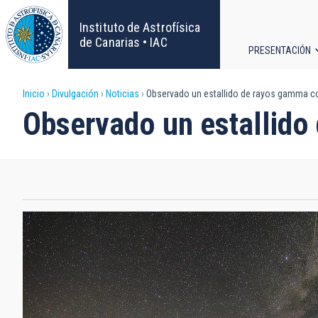
Pasar
al
Instituto de Astrofísica
contenido
de Canarias • IAC
PRESENTACIÓN
principal
Navega
Sobrescribir
Inicio
Divulgación
Noticias
Observado un estallido de rayos gamma co
principa
Observado un estallido
enlaces
de
ayuda
a
la
navegación