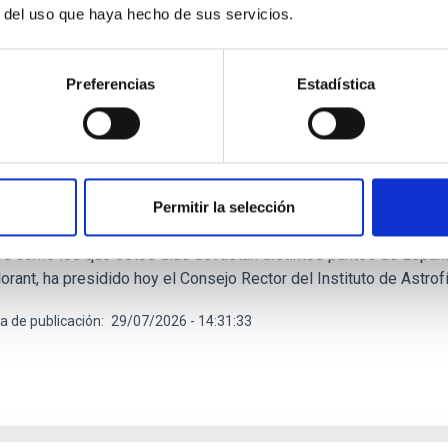
r del uso que haya hecho de sus servicios.
E PRENSA
Preferencias
Estadística
 Morant preside el Consejo Rector del IAC, do
ará 3,5 M€ extraordinarios en 2026 para su ac
stra ha felicitado al IAC por haber recuperado este año la acred
odo 2026-2029, el mayor reconocimiento científico que puede reci
Permitir la selección
do cómo el Instituto de Astrofísica de Canarias produce conocimi
os como los que estos días devastan distintos puntos de España.
rant, ha presidido hoy el Consejo Rector del Instituto de Astrof
a de publicación
29/07/2026 - 14:31:33