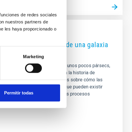
 funciones de redes sociales
con nuestros partners de
ue les haya proporcionado o
l de los primeros pasos de una galaxia
Marketing
mpactos, con tamaños de apenas unos pocos pársecs,
á estrechamente relacionada con la historia de
ue contienen pistas fundamentales sobre cómo las
rso. Estudios recientes sugieren que pueden existir
Permitir todas
ipo temprano y tardío, aunque los procesos