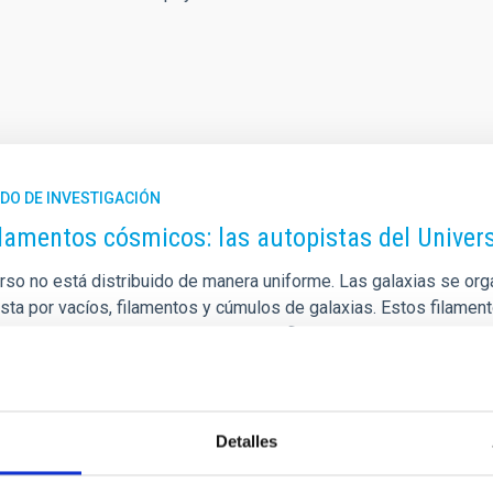
DO DE INVESTIGACIÓN
ilamentos cósmicos: las autopistas del Unive
erso no está distribuido de manera uniforme. Las galaxias se o
ta por vacíos, filamentos y cúmulos de galaxias. Estos filamen
de las cuales la materia y las galaxias fluyen hacia las regione
tructuras en la evolución de las galaxias es uno de los grandes 
mos, utilizando cientos de miles de galaxias observadas por el c
a de publicación
12/05/2026 - 15:57:44
Detalles