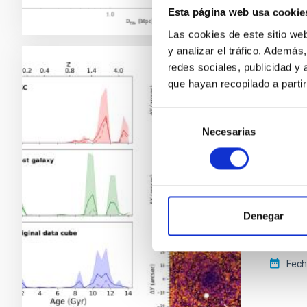
Esta página web usa cookie
Las cookies de este sitio we
y analizar el tráfico. Ademá
redes sociales, publicidad y
RESULTA
que hayan recopilado a parti
Un cú
Selección
en fo
Necesarias
de
consentimiento
Los cúm
situado
ensambl
galaxias
Denegar
diferen
domina
Fech