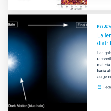
RESULTA
La le
distr
Las gal
reconci
materia
hacia a
surge e
Fech