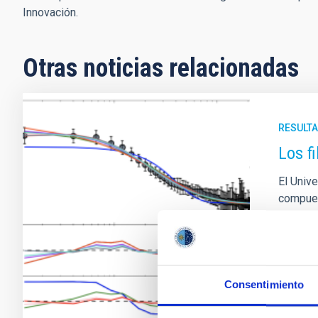
Innovación.
Otras noticias relacionadas
RESULTA
Los f
El Univ
compues
través 
estas es
analiza
Fech
Consentimiento