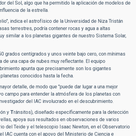
dedor del Sol, algo que ha permitido la aplicación de modelos de
fluencia de la estrella.
o", indica el astrofísico de la Universidad de Niza Tristán
masas terrestres, podría contener rocas y agua a altas
y similar a los planetas gigantes de nuestro Sistema Solar,
50 grados centígrados y unos veinte bajo cero, con mínimas
cia de una capa de nubes muy reflectante. El equipo
ubrimiento apunta que precisamente son los gigantes
lanetas conocidos hasta la fecha.
mayor detalle, de modo que "puede dar lugar a una mejor
vo campo para entender la atmósfera de los planetas con
nvestigador del IAC involucrado en el descubrimiento.
ión y
T
ránsitos), diseñado específicamente para la detección
rellas, apoya sus resultados en observaciones de varios
rio del Teide y el telescopio Isaac Newton, en el Observatorio
el IAC cuenta con el apoyo del Ministerio de Ciencia e