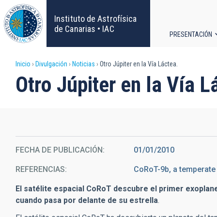
Pasar
al
Instituto de Astrofísica
contenido
de Canarias • IAC
PRESENTACIÓN
principal
Navega
Sobrescribir
Inicio
Divulgación
Noticias
Otro Júpiter en la Vía Láctea.
principa
Otro Júpiter en la Vía L
enlaces
de
ayuda
FECHA DE PUBLICACIÓN
01/01/2010
a
REFERENCIAS
CoRoT-9b, a temperate t
la
El satélite espacial CoRoT descubre el primer exoplane
navegación
cuando pasa por delante de su estrella
.