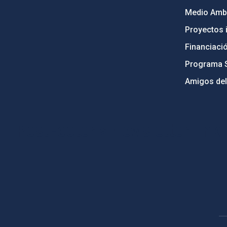
Medio Ambi
Proyectos i
Financiaci
Programa 
Amigos del
PostFooter > Newsletter link