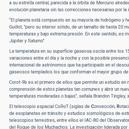
a su estrella central, parecida a la órbita de Mercurio alre
evolución planetaria sin las correcciones necesarias por la in
"El planeta está compuesto en su mayoría de hidrógeno y heli
Guillot, "pero su interior sólido, de un tamaño de hasta 20 
temperaturas y bajo extrema presión. En este sentido, es mu
Júpiter y Saturno".
La temperatura en su superficie gaseosa oscila entre los 1
variaciones entre el día y la noche y con la posible presen
internacional de astrónomos que ha participado en el desc
gaseosos templados los que conforman el mayor grupo de p
Corot-9b es el primero de ellos que permite un estudio en 
comprensión de estos planetas tan comunes y abrir un nue
temperaturas moderadas o bajas", señala Brandon Tingley, i
El telescopio espacial CoRoT (siglas de
C
onvección,
R
otac
de exoplanetas en tránsito y estudios sismológicos de est
telescopios terrestres, entre ellos el IAC-80 del Observato
del Roque de los Muchachos. La investigación liderada por 