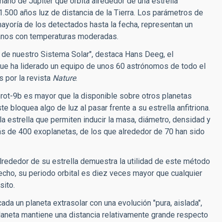
maño de Júpiter que orbita alrededor de una estrella
 1.500 años luz de distancia de la Tierra. Los parámetros de
ayoría de los detectados hasta la fecha, representan un
vianos con temperaturas moderadas.
o de nuestro Sistema Solar", destaca Hans Deeg, el
 que ha liderado un equipo de unos 60 astrónomos de todo el
 por la revista
Nature
.
Corot-9b es mayor que la disponible sobre otros planetas
e bloquea algo de luz al pasar frente a su estrella anfitriona.
la estrella que permiten inducir la masa, diámetro, densidad y
ás de 400 exoplanetas, de los que alrededor de 70 han sido
alrededor de su estrella demuestra la utilidad de este método
echo, su periodo orbital es diez veces mayor que cualquier
sito.
a un planeta extrasolar con una evolución "pura, aislada",
 planeta mantiene una distancia relativamente grande respecto