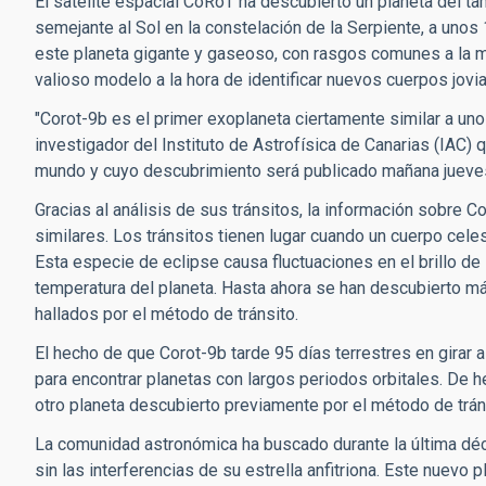
El satélite espacial CoRoT ha descubierto un planeta del ta
semejante al Sol en la constelación de la Serpiente, a unos
este planeta gigante y gaseoso, con rasgos comunes a la m
valioso modelo a la hora de identificar nuevos cuerpos jo
"Corot-9b es el primer exoplaneta ciertamente similar a un
investigador del Instituto de Astrofísica de Canarias (IAC)
mundo y cuyo descubrimiento será publicado mañana jueves
Gracias al análisis de sus tránsitos, la información sobre 
similares. Los tránsitos tienen lugar cuando un cuerpo celest
Esta especie de eclipse causa fluctuaciones en el brillo de 
temperatura del planeta. Hasta ahora se han descubierto m
hallados por el método de tránsito.
El hecho de que Corot-9b tarde 95 días terrestres en girar 
para encontrar planetas con largos periodos orbitales. De h
otro planeta descubierto previamente por el método de trán
La comunidad astronómica ha buscado durante la última décad
sin las interferencias de su estrella anfitriona. Este nuevo