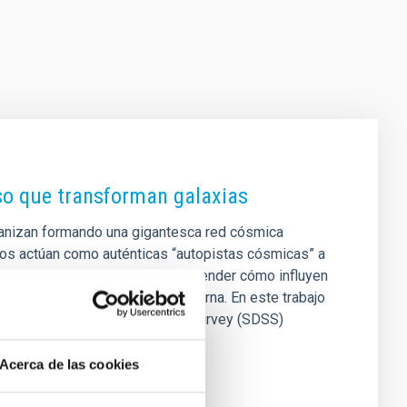
rso que transforman galaxias
rganizan formando una gigantesca red cósmica
tos actúan como auténticas “autopistas cósmicas” a
s más densas del Universo. Comprender cómo influyen
objetivos de la astrofísica moderna. En este trabajo
artografiado Sloan Digital Sky Survey (SDSS)
Acerca de las cookies