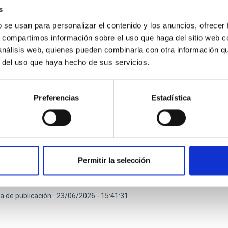
s
b se usan para personalizar el contenido y los anuncios, ofrecer
s, compartimos información sobre el uso que haga del sitio web 
 análisis web, quienes pueden combinarla con otra información q
DO DE INVESTIGACIÓN
r del uso que haya hecho de sus servicios.
mulo estelar nuclear preserva el registro fósi
rmación estelar
Preferencias
Estadística
ulos estelares nucleares son sistemas estelares densos y co
s en el centro de muchas galaxias. Se cree que su formación est
aje de sus galaxias anfitrionas, y los astrónomos consideran q
 se formaron y evolucionaron a lo largo de la historia del Unive
Permitir la selección
tes mecanismos de formación de estos cúmulos en galaxias de t
ntes
a de publicación
23/06/2026 - 15:41:31