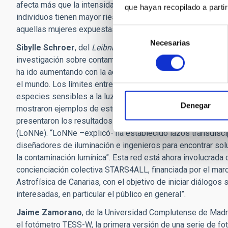
afecta más que la intensidad de la exposición a la luz. En e
que hayan recopilado a parti
individuos tienen mayor riesgo de padecer cáncer de próst
aquellas mujeres expuestas a luces más azules tienen más
Selección
Necesarias
de
Sibylle Schroer
, del
Leibniz Institute of Freshwater Ecolog
consentimiento
investigación sobre contaminación lumínica como una materia 
ha ido aumentando con la actividad humana en tiempo y esp
el mundo. Los límites entre el espacio urbano y los hábitats
especies sensibles a la luz está disminuyendo incluso en á
Denegar
mostraron ejemplos de estudios sobre los impactos del AL
presentaron los resultados de cuatro años de trabajo en r
(LoNNe). “LoNNe –explicó- ha establecido lazos transdiscip
diseñadores de iluminación e ingenieros para encontrar so
la contaminación lumínica”. Esta red está ahora involucrad
concienciación colectiva STARS4ALL, financiada por el marc
Astrofísica de Canarias, con el objetivo de iniciar diálogos
interesadas, en particular el público en general”.
Jaime Zamorano
, de la Universidad Complutense de Mad
el fotómetro TESS-W, la primera versión de una serie de fo