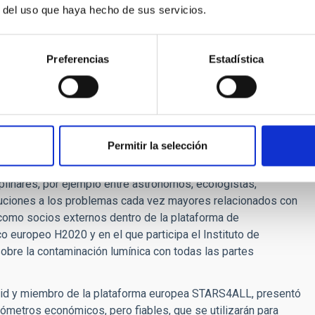
studios posteriores, los resultados indicaron que los
r del uso que haya hecho de sus servicios.
ata si duermen en habitaciones más iluminadas, mientras que
 probabilidad de desarrollar cáncer de mama.
Preferencias
Estadística
y and Inland Fisheries
, de Alemania, presentó su
multidisciplinar. El uso de luz artificial por la noche (ALAN)
acio, con un incremento anual de alrededor del 3-6% en todo
 de vida silvestre se difuminan y el hábitat disponible para
reas de conservación de la naturaleza. En esta charla se
Permitir la selección
AN sobre la vida silvestre y los ecosistemas. Además, se
ed dentro de la Acción EU-COST
Loss of the Night Network
linares, por ejemplo entre astrónomos, ecologistas,
luciones a los problemas cada vez mayores relacionados con
a como socios externos dentro de la plataforma de
o europeo H2020 y en el que participa el Instituto de
 sobre la contaminación lumínica con todas las partes
rid y miembro de la plataforma europea STARS4ALL, presentó
tómetros económicos, pero fiables, que se utilizarán para