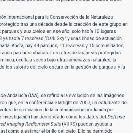
ón Internacional para la Conservación de la Naturaleza
 protegido tras una década desde la creación de este grupo en
s parques y sus cielos en ese año: solo había 10 lugares
8 ya había 7 reservas “Dark Sky” y unas líneas de actuación
anadá. Ahora, hay 44 parques, 11 reservas y 15 comunidades,
erando parques urbanos. Los retos de las áreas protegidas
mínica, oculta a veces bajo otras amenazas naturales; la
e los valores del cielo oscuro en la gestión de parques; y la
a de Andalucía (IAA), se refirió a la evolución de las imágenes
dó que, en la conferencia Starlight de 2007, un estudiante de
iveles de iluminación de la contaminación producida por
e investigación han demostrado cómo los datos del
Defense
ared Imaging Radiometer Suite
(VIIRS) pueden ayudar a
í como a estimar el brillo del cielo. Ello ha permitido