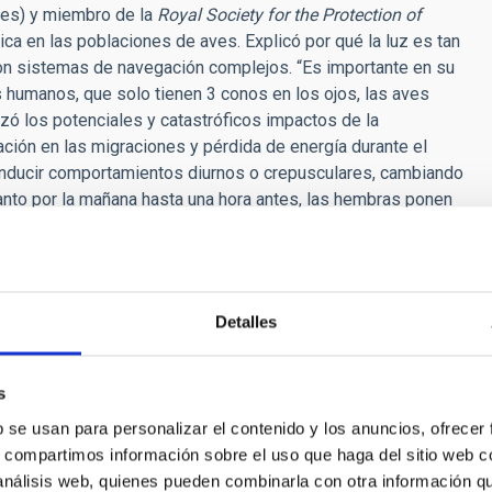
es) y miembro de la
Royal Society for the Protection of
ca en las poblaciones de aves. Explicó por qué la luz es tan
on sistemas de navegación complejos. “Es importante en su
os humanos, que solo tienen 3 conos en los ojos, las aves
izó los potenciales y catastróficos impactos de la
ción en las migraciones y pérdida de energía durante el
 inducir comportamientos diurnos o crepusculares, cambiando
anto por la mañana hasta una hora antes, las hembras ponen
ncontrar compañero para reproducirse”. Gregory mostró un
alta tensión en EEUU. En conclusión, se necesita mejorar en
edidas para mitigar los efectos negativos de la luz. “La
a la biodiversidad.”
Detalles
obal,
Barcelona Institute for Health
, presentó un estudio
 riesgo de cáncer de próstata y de mama en España. El trabajo
s
lteración de los ritmos circadianos (oscilaciones de las
eden aumentar, según este estudio, el riesgo de cánceres
b se usan para personalizar el contenido y los anuncios, ofrecer
ue ver con el sueño. Estudios previos relacionados con la
s, compartimos información sobre el uso que haga del sitio web 
sociación positiva y mostraron que la duración y el espectro
 análisis web, quienes pueden combinarla con otra información q