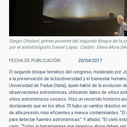
Sergio Ortolani, primer ponente del segundo bloque de la
por el astrofotógrafo Daniel López. Crédito. Elena Mora (IA
FECHA DE PUBLICACIÓN
20/04/2017
El segundo bloque temático del congreso, moderado por Jo
a la preservación de la biodiversidad y el bienestar humano
Universidad de Padua (Italia), quien habló de la evolución d
observaciones astronómicas, utilizando datos de sitios as
sitios astronómicos oscuros. Hizo un recorrido histórico po
destacando que en los años 70 hubo un cambio drástico en 
de alta presión, más eficientes y menos contaminantes. “El ef
para detectar fuentes astronómicas”. Y añadió: “El cielo está
cielo. “Todas la herramientas que tenemos ahora deben ser