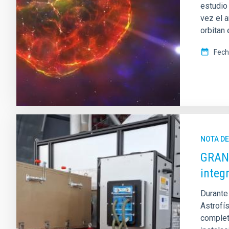
estudio 
vez el a
orbitan 
Fech
NOTA D
GRANC
integ
Durante
Astrofís
complet