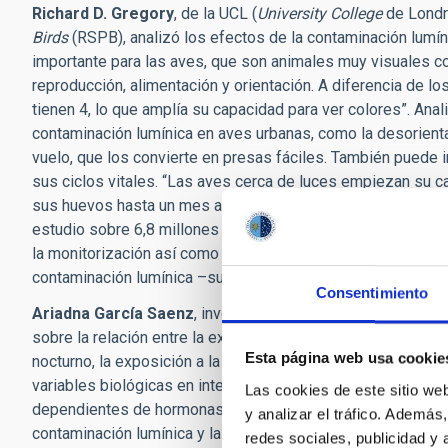
Richard D. Gregory
, de la UCL (
University College
de Londr
Birds
(RSPB), analizó los efectos de la contaminación lumíni
importante para las aves, que son animales muy visuales c
reproducción, alimentación y orientación. A diferencia de l
tienen 4, lo que amplía su capacidad para ver colores”. Anal
contaminación lumínica en aves urbanas, como la desorienta
vuelo, que los convierte en presas fáciles. También puede
sus ciclos vitales. “Las aves cerca de luces empiezan su c
sus huevos hasta un mes antes, y les afecta a la hora de e
estudio sobre 6,8 millones de pájaros muertos en torres de 
la monitorización así como idear estrategias de rescate y m
contaminación lumínica –subrayó- es una amenaza global par
Consentimiento
Ariadna García Saenz
, investigadora postdoctoral de ISGl
sobre la relación entre la exposición a la luz nocturna y el
Esta página web usa cookie
nocturno, la exposición a la luz nocturna y la consiguiente a
variables biológicas en intervalos regulares de tiempo) pu
Las cookies de este sitio we
dependientes de hormonas, como la melatonina, que tiene q
y analizar el tráfico. Ademá
contaminación lumínica y la salud humana encontraron una a
redes sociales, publicidad y