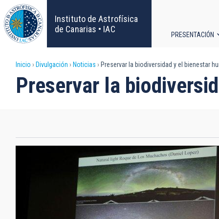
Pasar
al
Instituto de Astrofísica
contenido
de Canarias • IAC
PRESENTACIÓN
principal
Navega
Sobrescribir
Inicio
Divulgación
Noticias
Preservar la biodiversidad y el bienestar 
principa
Preservar la biodiversi
enlaces
de
ayuda
a
la
navegación