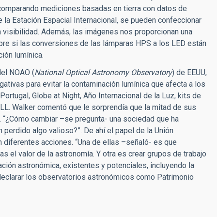
o, comparando mediciones basadas en tierra con datos de
 la Estación Espacial Internacional, se pueden confeccionar
 visibilidad. Además, las imágenes nos proporcionan una
bre si las conversiones de las lámparas HPS a los LED están
ión lumínica.
 del NOAO (
National Optical Astronomy Observatory
) de EEUU,
gativas para evitar la contaminación lumínica que afecta a los
rtugal, Globe at Night, Año Internacional de la Luz, kits de
L. Walker comentó que le sorprendía que la mitad de sus
ea. “¿Cómo cambiar –se pregunta- una sociedad que ha
perdido algo valioso?”. De ahí el papel de la Unión
n diferentes acciones. “Una de ellas –señaló- es que
s el valor de la astronomía. Y otra es crear grupos de trabajo
ación astronómica, existentes y potenciales, incluyendo la
 declarar los observatorios astronómicos como Patrimonio