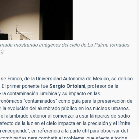
 jornada mostrando imágenes del cielo de La Palma tomadas
C).
sé Franco, de la Universidad Autónoma de México, se dedicó
. El primer ponente fue
Sergio Ortolani
, profesor de la
e la contaminación lumínica y su impacto en las
tronómicos "contaminados" como guía para la preservación de
r la evolución del alumbrado público en los núcleos urbanos,
el alumbrado exterior al comenzar a usar lámparas de sodio
ecto de la luz en el cielo impacta en la precisión y el límite
 encogiendo”, en referencia a la parte útil para observar del
 combinadas para combatir el problema, que afecta a todos