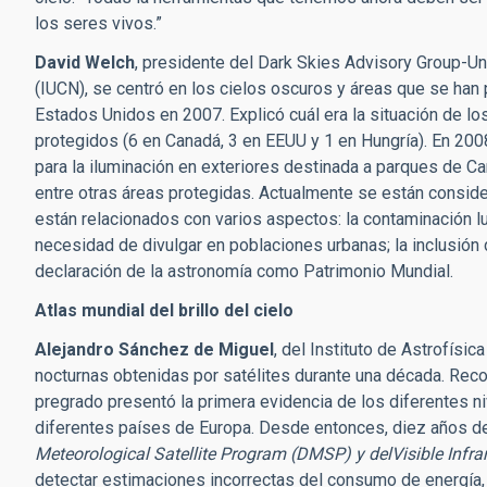
los seres vivos.”
David Welch
, presidente del Dark Skies Advisory Group-Uni
(IUCN), se centró en los cielos oscuros y áreas que se han
Estados Unidos en 2007. Explicó cuál era la situación de lo
protegidos (6 en Canadá, 3 en EEUU y 1 en Hungría). En 200
para la iluminación en exteriores destinada a parques de C
entre otras áreas protegidas. Actualmente se están consid
están relacionados con varios aspectos: la contaminación lu
necesidad de divulgar en poblaciones urbanas; la inclusión d
declaración de la astronomía como Patrimonio Mundial.
Atlas mundial del brillo del cielo
Alejandro Sánchez de Miguel
, del Instituto de Astrofísic
nocturnas obtenidas por satélites durante una década. Recor
pregrado presentó la primera evidencia de los diferentes n
diferentes países de Europa. Desde entonces, diez años d
Meteorological Satellite Program (DMSP) y delVisible Infr
detectar estimaciones incorrectas del consumo de energía, as