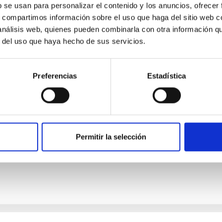
b se usan para personalizar el contenido y los anuncios, ofrecer
s, compartimos información sobre el uso que haga del sitio web 
 análisis web, quienes pueden combinarla con otra información q
E PRENSA
r del uso que haya hecho de sus servicios.
C se prepara para la celebración de la XXXVII E
llas masivas
Preferencias
Estadística
tuto de Astrofísica de Canarias (IAC) organiza la XXXVII Canary 
 San Cristóbal de La Laguna (Tenerife) del 16 al 27 de noviembre
rellas masivas como herramientas para comprender procesos que
s gravitacionales y las explosiones de supernova por colapso de
diantes de máster avanzado, doctorado e investigadores postdo
Permitir la selección
a de publicación
05/05/2026 - 09:52:46