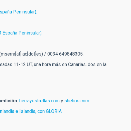
España Peninsular).
0 España Peninsular).
(mserra[at]iac[dot]es)
/ 0034 649848305.
amadas 11-12 UT, una hora más en Canarias, dos en la
pedición
:
tierrayestrellas.com
y
shelios.com
nlandia e Islandia, con GLORIA