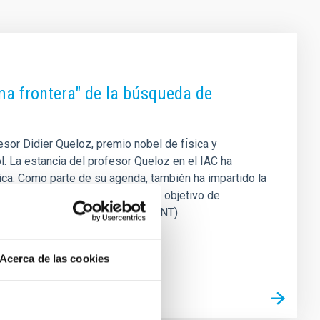
xima frontera" de la búsqueda de
fesor Didier Queloz, premio nobel de fı́sica y
ol. La estancia del profesor Queloz en el IAC ha
gica. Como parte de su agenda, también ha impartido la
stigador ha visitado el IAC con el objetivo de
 en el Telescopio Isaac Newton (INT)
Acerca de las cookies