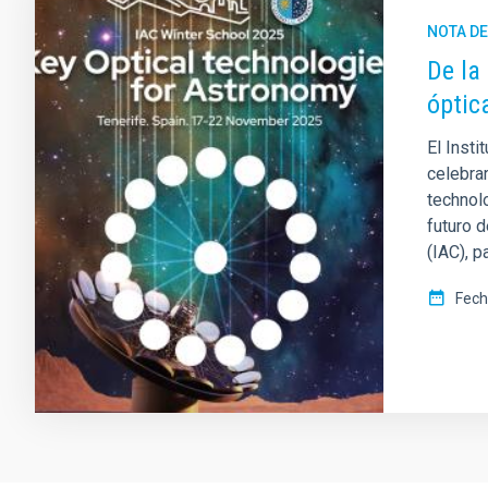
NOTA D
De la
óptic
El Insti
celebrar
technolo
futuro d
(IAC), 
Fech