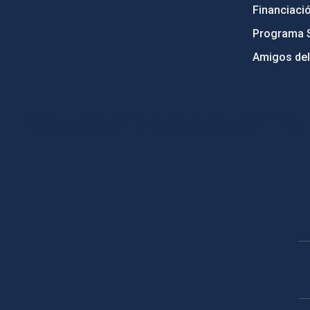
Financiaci
Programa 
Amigos del
PostFooter > Newsletter link