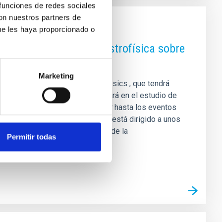
 funciones de redes sociales
con nuestros partners de
ue les haya proporcionado o
scuela de Invierno de Astrofísica sobre
Marketing
Islands Winter School of Astrophysics , que tendrá
 de 2026. Esta edición se centrará en el estudio de
 van desde la formación estelar hasta los eventos
l núcleo. El programa formativo está dirigido a unos
ctorales en sus primeras fases de la
Permitir todas