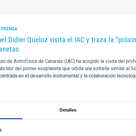
E PRENSA
bel Didier Queloz visita el IAC y traza la "pró
anetas
tuto de Astrofı́sica de Canarias (IAC) ha acogido la visita del pro
ridor del primer exoplaneta que orbita una estrella similar al S
centrada en el desarrollo instrumental y la colaboración tecnoló
cia “Exoplanetas: la próxima frontera” en el Aula del IAC. El inve
sar la instalación de un nuevo espectrógrafo de alta estabilidad
a de publicación
24/10/2025 - 19:17:43
Detalles
s