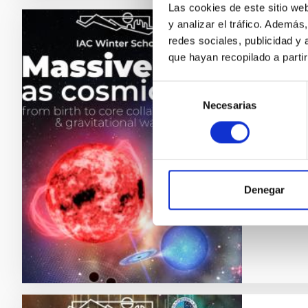
Las cookies de este sitio we
y analizar el tráfico. Ademá
redes sociales, publicidad y
NOTA D
que hayan recopilado a parti
El IA
estre
Selección
Necesarias
de
El Insti
consentimiento
lugar en
las est
de onda
75 estu
Denegar
Fech