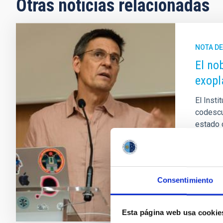
Otras noticias relacionadas
NOTA D
El no
exopl
El Insti
codescub
estado 
conferen
supervi
Fech
Consentimiento
Esta página web usa cookie