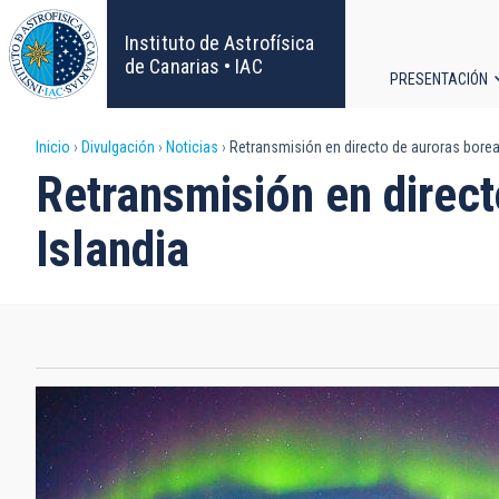
Pasar
al
Instituto de Astrofísica
contenido
de Canarias • IAC
PRESENTACIÓN
principal
Navega
Sobrescribir
Inicio
Divulgación
Noticias
Retransmisión en directo de auroras borea
principa
Retransmisión en direct
enlaces
Islandia
de
ayuda
a
la
navegación