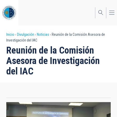
Pasar
al
contenido
principal
Sobrescribir
Inicio
Divulgación
Noticias
Reunión de la Comisión Asesora de
Investigación del IAC
enlaces
Reunión de la Comisión
de
Asesora de Investigación
ayuda
del IAC
a
la
navegación