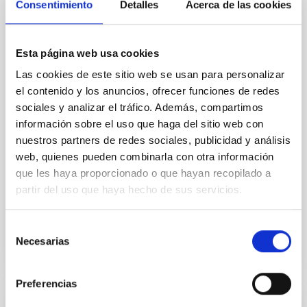
Consentimiento
Detalles
Acerca de las cookies
El Instituto de Astrofísica de Canarias (IAC) avanza
en la construcción del telescopio SELF (Small ExoLife
Finder) con la recepción de la estructura mecánica de
Esta página web usa cookies
esta instalación, que ha llegado a las instalaciones de
Las cookies de este sitio web se usan para personalizar
IACTec, procedente del País Vasco, marcando un
el contenido y los anuncios, ofrecer funciones de redes
nuevo hito en el desarrollo de este proyecto científico
y tecnológico. El conjunto ha sido recibido en el
sociales y analizar el tráfico. Además, compartimos
Edificio IACTec, ubicado en el Parque Tecnológico y
información sobre el uso que haga del sitio web con
Científico de Las Mantecas (La Laguna, Santa Cruz
nuestros partners de redes sociales, publicidad y análisis
de Tenerife), un enclave estratégico dedicado al
web, quienes pueden combinarla con otra información
diseño, integración y validación de instrumentación
que les haya proporcionado o que hayan recopilado a
astronómica avanzada y
partir del uso que haya hecho de sus servicios.
Fecha de publicación
29/01/2026 - 10:52:37
Selección
Necesarias
de
consentimiento
Preferencias