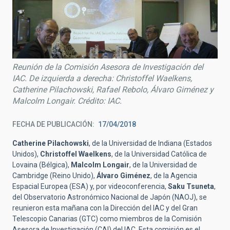
Reunión de la Comisión Asesora de Investigación del
IAC. De izquierda a derecha: Christoffel Waelkens,
Catherine Pilachowski, Rafael Rebolo, Álvaro Giménez y
Malcolm Longair. Crédito: IAC.
FECHA DE PUBLICACIÓN
17/04/2018
Catherine Pilachowski
, de la Universidad de Indiana (Estados
Unidos),
Christoffel Waelkens
, de la Universidad Católica de
Lovaina (Bélgica),
Malcolm Longair
, de la Universidad de
Cambridge (Reino Unido),
Álvaro Giménez
, de la Agencia
Espacial Europea (ESA) y, por videoconferencia,
Saku Tsuneta
,
del Observatorio Astronómico Nacional de Japón (NAOJ), se
reunieron esta mañana con la Dirección del IAC y del Gran
Telescopio Canarias (GTC) como miembros de la Comisión
Asesora de Investigación (CAI) del IAC. Esta comisión es el