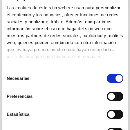
Las cookies de este sitio web se usan para personalizar
el contenido y los anuncios, ofrecer funciones de redes
sociales y analizar el tráfico. Además, compartimos
información sobre el uso que haga del sitio web con
nuestros partners de redes sociales, publicidad y análisis
NOTA DE PRENSA
web, quienes pueden combinarla con otra información
El IAC organiza una jornada sobre las
que les haya proporcionado o que hayan recopilado a
oportunidades del ERC en Horizonte
partir del uso que haya hecho de sus servicios.
Europa
El Instituto de Astrofísica de Canarias (IAC) celebró
Selección
este martes en el Museo de la Ciencia y el Cosmos de
Necesarias
de
Tenerife una jornada centrada en promover la
consentimiento
participación exitosa en las convocatorias del
European Research Council (ERC) dentro del
Preferencias
programa marco europeo Horizonte Europa ,
principal instrumento de financiación de la
investigación y la innovación de la Unión Europea. El
Estadística
encuentro, organizado en el marco del proyecto
Alpha Star (financiado por la Agencia Estatal de