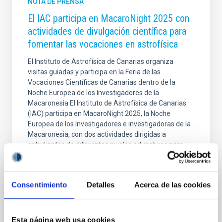
NOTA DE PRENSA
El IAC participa en MacaroNight 2025 con
actividades de divulgación científica para
fomentar las vocaciones en astrofísica
El Instituto de Astrofísica de Canarias organiza
visitas guiadas y participa en la Feria de las
Vocaciones Científicas de Canarias dentro de la
Noche Europea de los Investigadores de la
Macaronesia El Instituto de Astrofísica de Canarias
(IAC) participa en MacaroNight 2025, la Noche
Europea de los Investigadores e investigadoras de la
Macaronesia, con dos actividades dirigidas a
estudiantes de diferentes niveles educativos para
acercar la astrofísica y fomentar las vocaciones
científicas entre la juventud canaria. Visitas guiadas a
la sede central del IAC Los días 22 y 23 de
Consentimiento
Detalles
Acerca de las cookies
septiembre, el
Fecha de publicación
22/09/2025 - 14:06:04
Esta página web usa cookies