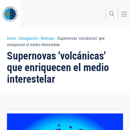
Pasar
al
contenido
principal
Sobrescribir
Inicio
Divulgación
Noticias
Supernovas 'volcánicas' que
enriquecen el medio interestelar
enlaces
Supernovas 'volcánicas'
de
que enriquecen el medio
ayuda
interestelar
a
la
navegación