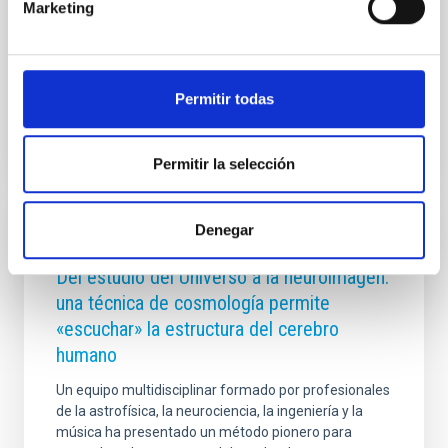
Investigación Ref:GPE2025-001690-P), reunió a
Marketing
personal investigador del IAC y de otras entidades del
ecosistema regional
Fecha de publicación
24/06/2026 - 11:24:50
Permitir todas
Permitir la selección
Denegar
NOTA DE PRENSA
Del estudio del Universo a la neuroimagen:
una técnica de cosmología permite
«escuchar» la estructura del cerebro
humano
Un equipo multidisciplinar formado por profesionales
de la astrofísica, la neurociencia, la ingeniería y la
música ha presentado un método pionero para