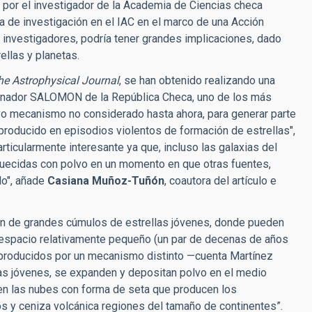
o por el investigador de la Academia de Ciencias checa
ia de investigación en el IAC en el marco de una Acción
nvestigadores, podría tener grandes implicaciones, dado
ellas y planetas.
he Astrophysical Journal
, se han obtenido realizando una
denador SALOMON de la República Checa, uno de los más
o mecanismo no considerado hasta ahora, para generar parte
producido en episodios violentos de formación de estrellas",
rticularmente interesante ya que, incluso las galaxias del
uecidas con polvo en un momento en que otras fuentes,
lo", añade
Casiana Muñoz-Tuñón
, coautora del artículo e
ón de grandes cúmulos de estrellas jóvenes, donde pueden
 espacio relativamente pequeño (un par de decenas de años
n producidos por un mecanismo distinto —cuenta Martínez
as jóvenes, se expanden y depositan polvo en el medio
cen las nubes con forma de seta que producen los
os y ceniza volcánica regiones del tamaño de continentes”.