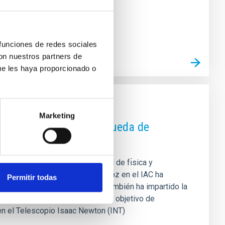
ar. Los expertos creen que ambas
 funciones de redes sociales
con nuestros partners de
ue les haya proporcionado o
Marketing
xima frontera" de la búsqueda de
fesor Didier Queloz, premio nobel de fı́sica y
ol. La estancia del profesor Queloz en el IAC ha
Permitir todas
gica. Como parte de su agenda, también ha impartido la
stigador ha visitado el IAC con el objetivo de
 en el Telescopio Isaac Newton (INT)