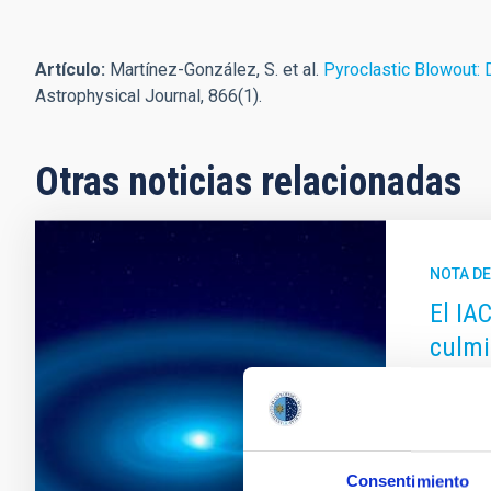
Artículo:
Martínez-González, S. et al.
Pyroclastic Blowout: 
Astrophysical Journal, 866(1).
Otras noticias relacionadas
NOTA D
El IA
culmi
Una est
según re
Laguna (
sistema
Consentimiento