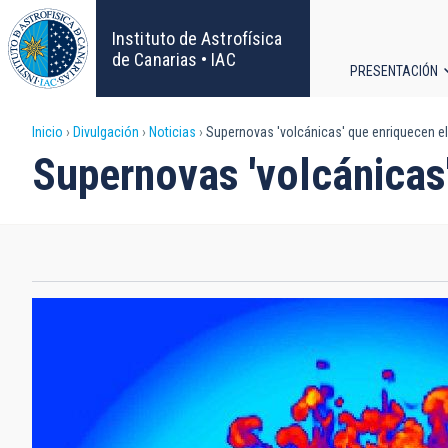
Pasar
al
Instituto de Astrofísica
contenido
de Canarias • IAC
PRESENTACIÓN
principal
Navega
Sobrescribir
Inicio
Divulgación
Noticias
Supernovas 'volcánicas' que enriquecen el
principa
Supernovas 'volcánicas'
enlaces
de
ayuda
a
la
navegación