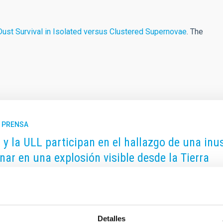
Dust Survival in Isolated versus Clustered Supernovae
. The
E PRENSA
C y la ULL participan en el hallazgo de una inu
nar en una explosión visible desde la Tierra
rella enana blanca de nuestra propia Vía Láctea está devorando 
vela un estudio internacional con participación del Instituto de 
ULL). La investigación, publicada en la revista Monthly Notices 
, denominado V Sagittae, brilla de manera inusualmente intensa
Detalles