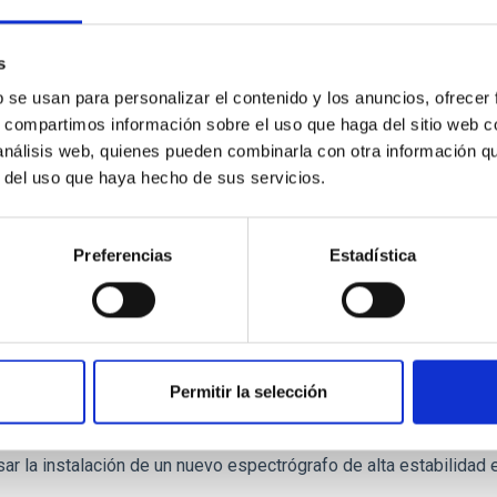
 de su compañera de mayor tamaño en un auténtico festín estel
a de publicación
10/09/2025 - 07:00:00
s
b se usan para personalizar el contenido y los anuncios, ofrecer
s, compartimos información sobre el uso que haga del sitio web 
 análisis web, quienes pueden combinarla con otra información q
r del uso que haya hecho de sus servicios.
E PRENSA
Preferencias
Estadística
bel Didier Queloz visita el IAC y traza la "pró
anetas
tuto de Astrofı́sica de Canarias (IAC) ha acogido la visita del pro
ridor del primer exoplaneta que orbita una estrella similar al S
Permitir la selección
centrada en el desarrollo instrumental y la colaboración tecnoló
cia “Exoplanetas: la próxima frontera” en el Aula del IAC. El inve
sar la instalación de un nuevo espectrógrafo de alta estabilidad