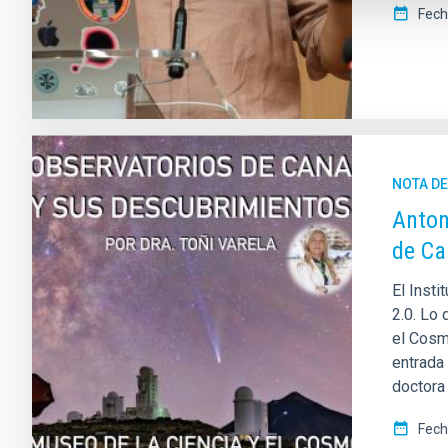
Fech
NOTA D
Anton
de Ca
El Insti
2.0. Lo
el Cosm
entrada 
doctora
Fech