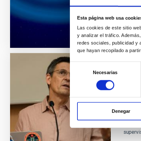
materia
Fech
Esta página web usa cookie
Las cookies de este sitio we
y analizar el tráfico. Ademá
redes sociales, publicidad y
que hayan recopilado a parti
Selección
NOTA D
Necesarias
de
El no
consentimiento
exopl
El Insti
codescub
Denegar
estado 
conferen
supervi