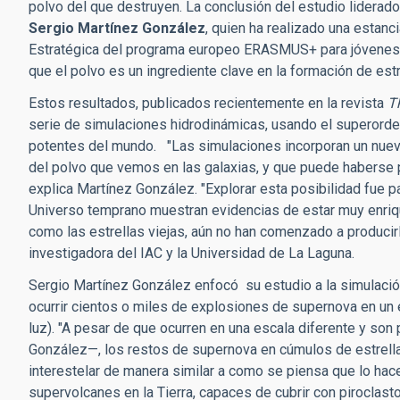
polvo del que destruyen. La conclusión del estudio liderad
Sergio Martínez González
, quien ha realizado una estanc
Estratégica del programa europeo ERASMUS+ para jóvenes i
que el polvo es un ingrediente clave en la formación de estr
Estos resultados, publicados recientemente en la revista
T
serie de simulaciones hidrodinámicas, usando el superor
potentes del mundo. "Las simulaciones incorporan un nuev
del polvo que vemos en las galaxias, y que puede haberse 
explica Martínez González. "Explorar esta posibilidad fue pa
Universo temprano muestran evidencias de estar muy enriq
como las estrellas viejas, aún no han comenzado a producir
investigadora del IAC y la Universidad de La Laguna.
Sergio Martínez González enfocó su estudio a la simulaci
ocurrir cientos o miles de explosiones de supernova en un
luz). "A pesar de que ocurren en una escala diferente y so
González—, los restos de supernova en cúmulos de estrell
interestelar de manera similar a como se piensa que lo ha
supervolcanes en la Tierra, capaces de cubrir con piroclast