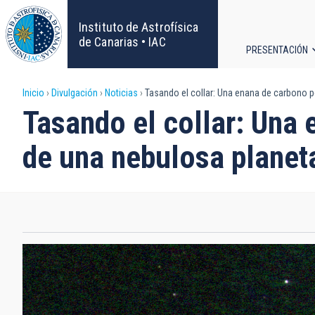
Pasar
al
Instituto de Astrofísica
contenido
de Canarias • IAC
PRESENTACIÓN
principal
Navega
Sobrescribir
Inicio
Divulgación
Noticias
Tasando el collar: Una enana de carbono 
principa
Tasando el collar: Una
enlaces
de una nebulosa planet
de
ayuda
a
la
navegación