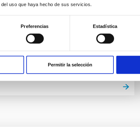
 mantiene dos líneas principales de investigación
r del uso que haya hecho de sus servicios.
tudio de la estructura, condiciones físicas y
uímica de las nebulosas ionizadas, tanto galácticas
ácticas, a través del análisis detallado y modelización
Preferencias
Estadística
ros. El enfoque de estudiar en detalle nebulosas
ravés de espectros
ía Rojas
ón
Permitir la selección