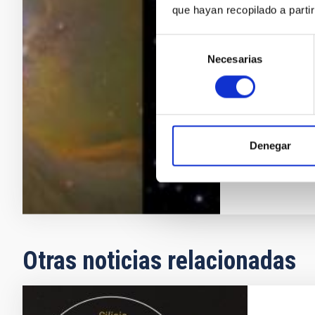
Este proyecto
que hayan recopilado a parti
activas: 1) Es
composición q
Selección
como extragal
Necesarias
de
de sus espect
consentimiento
cercanas a t
Jorge
Garc
En ejecuci
Denegar
Otras noticias relacionadas