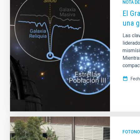
NOTA D
El Gr
una g
Las cla
liderado
mismísi
Mientra
compact
Fech
FOTONO