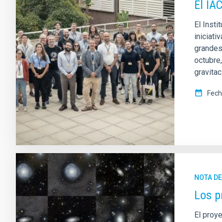
El IA
El Inst
iniciati
grandes
octubre
gravita
Fech
NOTA D
Los p
El proye