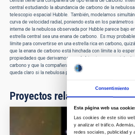
central tiene una compañera de tipo enana de carbono. Inte
central estudiando la abundancia de carbono de la nebulosa 
telescopio espacial Hubble. También, modelamos simultáne
curva de velocidad radial, poniendo esta en los parámetros d
interna de la nebulosa observada por Hubble parece bajo e
estrella central sea una enana de carbono. Es muy probable q
límite para convertirse en una estrella rica en carbono, q
que la enana de carbono está hinchada con límite a lo esper
propiedades que derivamos para la binaria son consistentes c
carbono y que la compañera acretaba una cantidad apreciab
queda claro si la nebulosa puede ser baja en carbono bajo 
Consentimiento
Proyectos relacionados
Esta página web usa cookie
Las cookies de este sitio we
Física de
y analizar el tráfico. Ademá
redes sociales, publicidad y