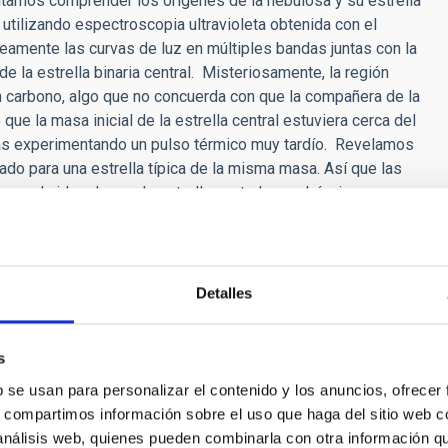
ntamos comprender los orígenes de la nebulosa y su estrella
utilizando espectroscopia ultravioleta obtenida con el
amente las curvas de luz en múltiples bandas juntas con la
e la estrella binaria central. Misteriosamente, la región
n carbono, algo que no concuerda con que la compañera de la
ue la masa inicial de la estrella central estuviera cerca del
uizás experimentando un pulso térmico muy tardío. Revelamos
ado para una estrella típica de la misma masa. Así que las
on la idea de que la estrella central se volvía rica en
le de su envoltura enriquecida en carbono. Sin embargo, no
esta hipótesis.
Detalles
s
b se usan para personalizar el contenido y los anuncios, ofrecer
 Nebulosas Ionizadas
s, compartimos información sobre el uso que haga del sitio web 
 análisis web, quienes pueden combinarla con otra información q