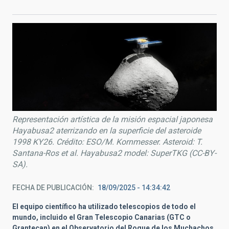
Representación artística de la misión espacial japonesa
Hayabusa2 aterrizando en la superficie del asteroide
1998 KY26. Crédito: ESO/M. Kornmesser. Asteroid: T.
Santana-Ros et al. Hayabusa2 model: SuperTKG (CC-BY-
SA).
FECHA DE PUBLICACIÓN
18/09/2025 - 14:34:42
El equipo científico ha utilizado telescopios de todo el
mundo, incluido el Gran Telescopio Canarias (GTC o
Grantecan) en el Observatorio del Roque de los Muchachos,