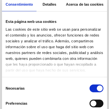
descubrimiento, en particular la investigadora Eri
Consentimiento
Detalles
Acerca de las cookies
Tatsumi, autora principal del artículo en el que se
presentan los hallazgos en Ryugu (Hayabusa2
Esta página web usa cookies
Fecha de publicación
21/09/2020 - 17:27
Las cookies de este sitio web se usan para personalizar
el contenido y los anuncios, ofrecer funciones de redes
sociales y analizar el tráfico. Además, compartimos
información sobre el uso que haga del sitio web con
nuestros partners de redes sociales, publicidad y análisis
web, quienes pueden combinarla con otra información
NOTA DE PRENSA
que les haya proporcionado o que hayan recopilado a
El Gran Telescopio Canarias observará el
partir del uso que haya hecho de sus servicios.
asteroide Didymos, objetivo principal de la
misión espacial Hera de la ESA
Selección
Necesarias
de
El mayor telescopio óptico e infrarrojo del mundo
consentimiento
formará parte de este proyecto espacial observando
el sistema asteroidal binario Didymos para
Preferencias
determinar el impacto que tendrá la misión DART de