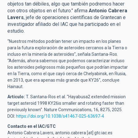
objetos tan débiles, algo que también podremos hacer
con otros objetos en el futuro."
afirma
Antonio Cabrera
Lavers
, jefe de operaciones científicas de Grantecan e
investigador afiliado del IAC que ha participado en el
estudio.
“Nuestros métodos podrían tener un impacto en los planes
para la futura exploración de asteroides cercanos a la Tierra o
incluso en la minería de asteroides”, señala Santana-Ros.
“Además, ahora sabemos que podemos caracterizar incluso
los asteroides peligrosos más pequeños que podrían impactar
en la Tierra, como el que cayó cerca de Chelyabinsk, en Rusia,
en 2013, que era apenas más grande que KY26”, concluye
Hainaut.
Artículo:
T. Santana-Ros et al. "
Hayabusa2 extended mission
target asteroid 1998 KY26is smaller and rotating faster than
previously known"
. Nature Communications,
16
, 8275, 2025.
DOI:
https://doi.org/10.1038/s41467-025-63697-4
Contacto en el IAC/GTC
Antonio Cabrera Lavers,
antonio.cabrera
[at]
gtc.iac.es