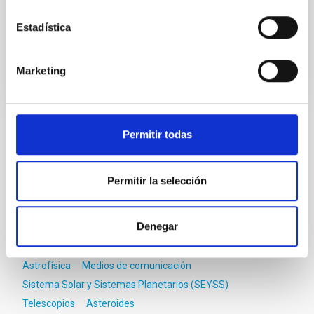
la NASA en su órbita.
Estadística
Fecha de publicación
07/03/2019
Marketing
Permitir todas
TIPO DE NOTICIA
NOTA DE PRENSA
ÁMBITO
Permitir la selección
OBSERVATORIOS DE CANARIAS
CIENCIA Y TECNOLOGÍA
Denegar
Astrofísica
Medios de comunicación
Sistema Solar y Sistemas Planetarios (SEYSS)
Telescopios
Asteroides