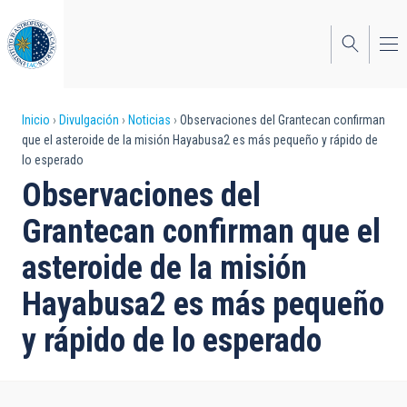
Pasar
al
contenido
principal
Sobrescribir
Inicio
Divulgación
Noticias
Observaciones del Grantecan confirman
que el asteroide de la misión Hayabusa2 es más pequeño y rápido de
enlaces
lo esperado
de
Observaciones del
ayuda
Grantecan confirman que el
a
asteroide de la misión
la
Hayabusa2 es más pequeño
navegación
y rápido de lo esperado