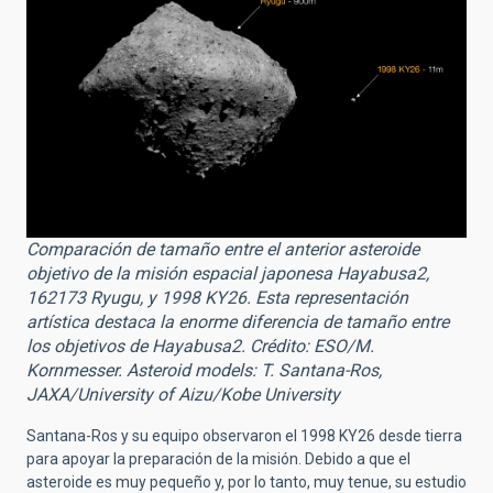
Comparación de tamaño entre el anterior asteroide
objetivo de la misión espacial japonesa Hayabusa2,
162173 Ryugu, y 1998 KY26. Esta representación
artística destaca la enorme diferencia de tamaño entre
los objetivos de Hayabusa2. Crédito: ESO/M.
Kornmesser. Asteroid models: T. Santana-Ros,
JAXA/University of Aizu/Kobe University
Santana-Ros y su equipo observaron el 1998 KY26 desde tierra
para apoyar la preparación de la misión. Debido a que el
asteroide es muy pequeño y, por lo tanto, muy tenue, su estudio