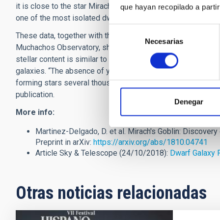
it is close to the star Mirach (the second brightest star in
que hayan recopilado a parti
one of the most isolated dwarf spheroidal galaxies known a
Selección
These data, together with those gathered by the Telescopio
Necesarias
de
Muchachos Observatory, show that this newly discovered dw
consentimiento
stellar content is similar to other galaxies which are comp
galaxies. “The absence of young stars and the lack of gas a
forming stars several thousand million years ago” explains
publication.
Denegar
More info:
Martinez-Delgado, D. et al. Mirach's Goblin: Discover
Preprint in arXiv:
https://arxiv.org/abs/1810.04741
Article Sky & Telescope (24/10/2018):
Dwarf Galaxy 
Otras noticias relacionadas