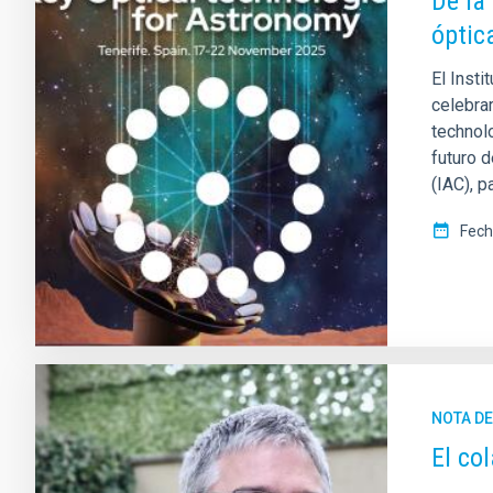
De la
óptic
El Insti
celebrar
technolo
futuro d
(IAC), 
Fech
NOTA D
El co