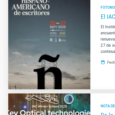
FOTONO
El IA
El Insti
encuentr
renueva
27 de s
continua
Fech
NOTA D