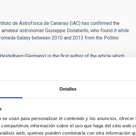
tituto de Astrofísica de Canarias (IAC) has confirmed the
he amateur astronomer Giuseppe Donatiello, who found it while
dromeda Galaxy between 2010 and 2013 from the Pollino
 Heidelberg (Germany) is the first author of the article which
pheroidal galaxy, which is found to the far side of the
y interesting for the theory of the formation of galaxies to
 neighbourhood of the Local Group” , and adds “The extremely
elescopes by amateur astro-photographers can help us to
Detalles
therto unknown, which cannot be currently detected in surveys
tomic neutral hydrogen.
s
arias (GTC) in the Roque de los Muchachos Observatory
of 9.78 million light years, further away than the spiral
b se usan para personalizar el contenido y los anuncios, ofrecer
xy and the Andromeda Galaxy). The position and the distance
s, compartimos información sobre el uso que haga del sitio web 
earby elliptical galaxy known at “The Ghost of Mirach” because
 análisis web, quienes pueden combinarla con otra información q