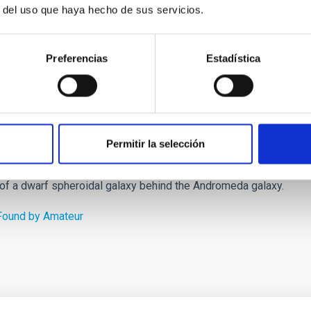
 the constellation of Andromeda). However Donatiello 1 could be
r del uso que haya hecho de sus servicios.
t the present time, situated behind the Andromeda galaxy.
 Nazionale Galileo (TNG), also at the Roque de los
Preferencias
Estadística
arf galaxy is composed mainly of old stars and that its
anions of the Milky Way, such as the Draco and Ursa Minor
re typical of spheroidal dwarf galaxies, which stopped
Mike Beasley
, an IAC researcher and a coauthor of the
Permitir la selección
y of a dwarf spheroidal galaxy behind the Andromeda galaxy.
Found by Amateur