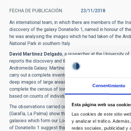
FECHA DE PUBLICACIÓN
23/11/2018
An international team, in which there are members of the Ins
discovery of the galaxy Donatiello 1, named in honour of t
he was analysing the images which he had taken of the An
National Park in southern Italy.
David Martinez Delgado
, a researcher at the University of
reports the discovery and the characteristics of this dwarf s
Andromeda Galaxy. Martínez Delgado maintains that “It is ver
carry out a complete inventory of the dwarf galaxies in the
deep images of large areas of the sky taken using small t
Consentimiento
complete the census of low surface brightness galaxies, hi
based on counts of individual stars, or using emission by a
Esta página web usa cookie
The observations carried out with the Gran Telescopio Can
(Garafía, La Palma) show that Donatiello 1 lies at a distance 
Las cookies de este sitio we
galaxies which form our Local Group(dominated by our Gala
y analizar el tráfico. Ademá
of Donatiello 1 suggest that it is a dwarf satellite of the n
redes sociales, publicidad y