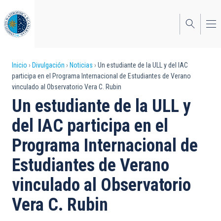
Pasar
al
contenido
principal
Sobrescribir
Inicio
Divulgación
Noticias
Un estudiante de la ULL y del IAC
participa en el Programa Internacional de Estudiantes de Verano
enlaces
vinculado al Observatorio Vera C. Rubin
de
Un estudiante de la ULL y
ayuda
del IAC participa en el
a
Programa Internacional de
la
Estudiantes de Verano
navegación
vinculado al Observatorio
Vera C. Rubin