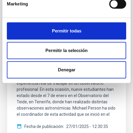
Marketing
NOTA DE PRENSA
El alumnado del MIT Astronomy Field
Camp comparte sus resultados científicos
Permitir todas
en el IAC
Este enero, el Instituto de Astrofísica de Canarias
Permitir la selección
acoge, por tercera vez, el " MIT Astronomy Field
Camp", el histórico campamento científico que el
Massachusetts Institute of Technology (MIT) ofrece
Denegar
a sus estudiantes de ciencias planetarias y
astronomía con el objetivo de proporcionarles la
experiencia real de trabajar en un observatorio
profesional. En esta ocasión, nueve estudiantes han
estado desde el 7 de enero en el Observatorio del
Teide, en Tenerife, donde han realizado distintas
observaciones astronómicas. Michael Person ha sido
el coordinador de esta actividad que se inició en el
Fecha de publicación
27/01/2025 - 12:30:35