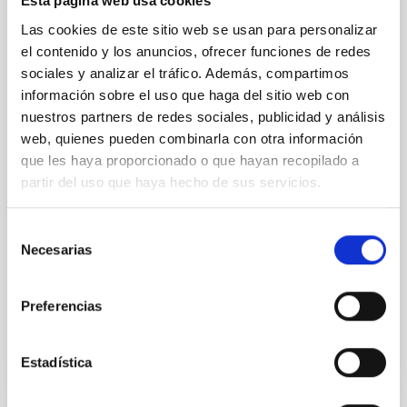
Esta página web usa cookies
de observación
Las cookies de este sitio web se usan para personalizar
el contenido y los anuncios, ofrecer funciones de redes
El proyecto EDUCADO ( Exploring the Deep Universe
sociales y analizar el tráfico. Además, compartimos
by Computational Analysis of Data from
Observations ), financiado por la Unión Europea, y
información sobre el uso que haga del sitio web con
coordinado por el Instituto de Astrofísica de Canarias
nuestros partners de redes sociales, publicidad y análisis
(IAC), ha organizado una escuela de observación
web, quienes pueden combinarla con otra información
astronómica de dos noches, los días 12 y 13 de junio,
que les haya proporcionado o que hayan recopilado a
en el Observatorio del Roque de los Muchachos
partir del uso que haya hecho de sus servicios.
(ORM), en La Palma. La actividad está orientada a
ofrecer formación práctica en investigación a
personas en etapas iniciales en los campos de la
Selección
astronomía y la informática. El programa ha reunido
Necesarias
de
a 15 doctorandos de toda Europa en una experiencia
consentimiento
Fecha de publicación
13/06/2025 - 10:58:54
Preferencias
Estadística