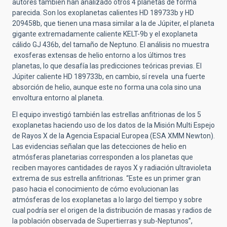
autores también han analizado otros 4 planetas de forma
parecida. Son los exoplanetas calientes HD 189733b y HD
209458b, que tienen una masa similar a la de Júpiter, el planeta
gigante extremadamente caliente KELT-9b y el exoplaneta
cálido GJ 436b, del tamaño de Neptuno. El análisis no muestra
exosferas extensas de helio entorno a los últimos tres
planetas, lo que desafía las predicciones teóricas previas. El
Júpiter caliente HD 189733b, en cambio, sí revela una fuerte
absorción de helio, aunque este no forma una cola sino una
envoltura entorno al planeta.
El equipo investigó también las estrellas anfitrionas de los 5
exoplanetas haciendo uso de los datos de la Misión Multi Espejo
de Rayos X de la Agencia Espacial Europea (ESA XMM Newton).
Las evidencias señalan que las detecciones de helio en
atmósferas planetarias corresponden a los planetas que
reciben mayores cantidades de rayos X y radiación ultravioleta
extrema de sus estrella anfitrionas. “Este es un primer gran
paso hacia el conocimiento de cómo evolucionan las
atmósferas de los exoplanetas a lo largo del tiempo y sobre
cual podría ser el origen de la distribución de masas y radios de
la población observada de Supertierras y sub-Neptunos”,