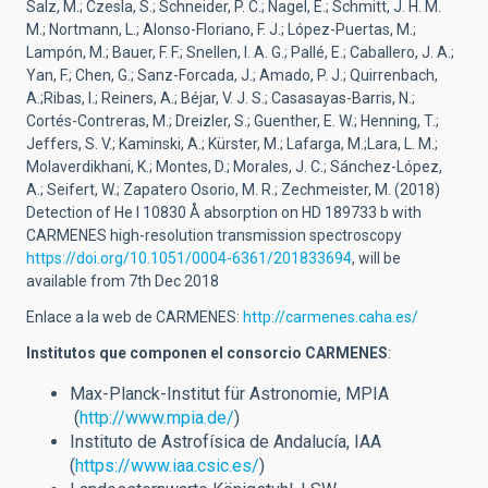
Salz, M.; Czesla, S.; Schneider, P. C.; Nagel, E.; Schmitt, J. H. M.
M.; Nortmann, L.; Alonso-Floriano, F. J.; López-Puertas, M.;
Lampón, M.; Bauer, F. F.; Snellen, I. A. G.; Pallé, E.; Caballero, J. A.;
Yan, F.; Chen, G.; Sanz-Forcada, J.; Amado, P. J.; Quirrenbach,
A.;Ribas, I.; Reiners, A.; Béjar, V. J. S.; Casasayas-Barris, N.;
Cortés-Contreras, M.; Dreizler, S.; Guenther, E. W.; Henning, T.;
Jeffers, S. V.; Kaminski, A.; Kürster, M.; Lafarga, M.;Lara, L. M.;
Molaverdikhani, K.; Montes, D.; Morales, J. C.; Sánchez-López,
A.; Seifert, W.; Zapatero Osorio, M. R.; Zechmeister, M. (2018)
Detection of He I 10830 Å absorption on HD 189733 b with
CARMENES high-resolution transmission spectroscopy
https://doi.org/10.1051/0004-6361/201833694
, will be
available from 7th Dec 2018
Enlace a la web de CARMENES:
http://carmenes.caha.es/
Institutos que componen el consorcio CARMENES
:
Max-Planck-Institut für Astronomie, MPIA
(
http://www.mpia.de/
)
Instituto de Astrofísica de Andalucía, IAA
(
https://www.iaa.csic.es/
)