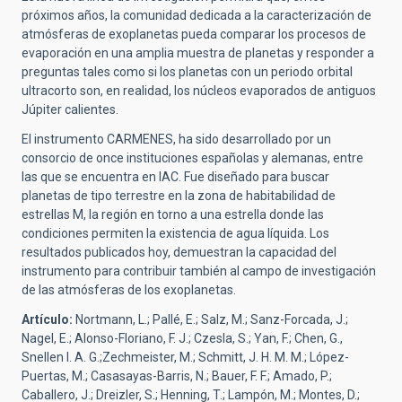
próximos años, la comunidad dedicada a la caracterización de
atmósferas de exoplanetas pueda comparar los procesos de
evaporación en una amplia muestra de planetas y responder a
preguntas tales como si los planetas con un periodo orbital
ultracorto son, en realidad, los núcleos evaporados de antiguos
Júpiter calientes.
El instrumento CARMENES, ha sido desarrollado por un
consorcio de once instituciones españolas y alemanas, entre
las que se encuentra en IAC. Fue diseñado para buscar
planetas de tipo terrestre en la zona de habitabilidad de
estrellas M, la región en torno a una estrella donde las
condiciones permiten la existencia de agua líquida. Los
resultados publicados hoy, demuestran la capacidad del
instrumento para contribuir también al campo de investigación
de las atmósferas de los exoplanetas.
Artículo:
Nortmann, L.; Pallé, E.; Salz, M.; Sanz-Forcada, J.;
Nagel, E.; Alonso-Floriano, F. J.; Czesla, S.; Yan, F.; Chen, G.,
Snellen I. A. G.;Zechmeister, M.; Schmitt, J. H. M. M.; López-
Puertas, M.; Casasayas-Barris, N.; Bauer, F. F.; Amado, P.;
Caballero, J.; Dreizler, S.; Henning, T.; Lampón, M.; Montes, D.;