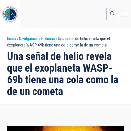
Pasar
al
contenido
principal
Sobrescribir
Inicio
Divulgación
Noticias
Una señal de helio revela que el
exoplaneta WASP-69b tiene una cola como la de un cometa
enlaces
Una señal de helio revela
de
que el exoplaneta WASP-
ayuda
69b tiene una cola como la
a
de un cometa
la
navegación