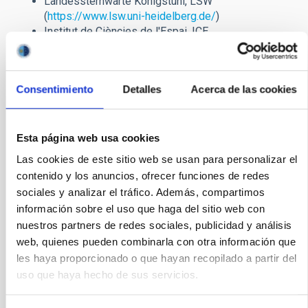
Landessternwarte Königstuhl, LSW
(
https://www.lsw.uni-heidelberg.de/
)
Institut de Ciències de l'Espai, ICE
(
http://www.ice.csic.es/en/home
)
Insitut für Astrophysik Göttingen, IAG
(
http://www.uni-goettingen.de/en/203293.html
)
Consentimiento
Detalles
Acerca de las cookies
Universidad Complutense de Madrid, UCM
(
http://webs.ucm.es/info/Astrof/
)
Thüringer Landessternwarte Tautenburg, TLS
(
http://www.tls-tautenburg.de/TLS/index.php?id=2
)
Esta página web usa cookies
Instituto de Astrofísica de Canarias, IAC
Las cookies de este sitio web se usan para personalizar el
(
http://www.iac.es/index.php?lang=en
)
contenido y los anuncios, ofrecer funciones de redes
Hamburger Sternwarte, HS (
https://www.hs.uni-
sociales y analizar el tráfico. Además, compartimos
hamburg.de/index.php?lang=en
)
información sobre el uso que haga del sitio web con
Centro de Astrobiología, CAB (
http://www.cab.inta-
nuestros partners de redes sociales, publicidad y análisis
csic.es/en/inicio
)
web, quienes pueden combinarla con otra información que
Centro Astronómico Hispano-Alemán, CAHA
(
http://www.caha.es/
)
les haya proporcionado o que hayan recopilado a partir del
uso que haya hecho de sus servicios.
TIPO DE NOTICIA