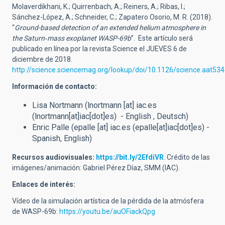
Molaverdikhani, K.; Quirrenbach, A.; Reiners, A.; Ribas, I.;
Sánchez-López, A.; Schneider, C.; Zapatero Osorio, M. R. (2018).
“
Ground-based detection of an extended helium atmosphere in
the Saturn‑mass exoplanet WASP-69b
”. Este artículo será
publicado en línea por la revista Science el JUEVES 6 de
diciembre de 2018.
http://science.sciencemag.org/lookup/doi/10.1126/science.aat53
Información de contacto:
Lisa Nortmann (
lnortmann
[at]
iac.es
(lnortmann[at]iac[dot]es)
- English , Deutsch)
Enric Palle (
epalle
[at]
iac.es
(epalle[at]iac[dot]es)
-
Spanish, English)
Recursos audiovisuales:
https://bit.ly/2EfdiVR
. Crédito de las
imágenes/animación: Gabriel Pérez Díaz, SMM (IAC).
Enlaces de interés:
Vídeo de la simulación artística de la pérdida de la atmósfera
de WASP-69b:
https://youtu.be/auOFiackQpg