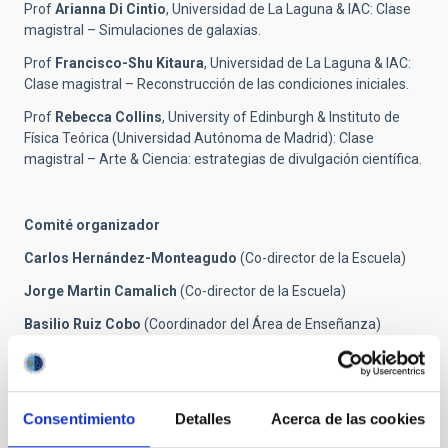
Prof
Arianna Di Cintio
, Universidad de La Laguna & IAC: Clase
magistral – Simulaciones de galaxias.
Prof
Francisco-Shu Kitaura
, Universidad de La Laguna & IAC:
Clase magistral – Reconstrucción de las condiciones iniciales.
Prof
Rebecca Collins
, University of Edinburgh & Instituto de
Física Teórica (Universidad Autónoma de Madrid): Clase
magistral – Arte & Ciencia: estrategias de divulgación científica.
Comité organizador
Carlos Hernández-Monteagudo
(Co-director de la Escuela)
Jorge Martin Camalich
(Co-director de la Escuela)
Basilio Ruiz Cobo
(Coordinador del Área de Enseñanza)
Rafael Rebolo
(Director del IAC)
Consentimiento
Detalles
Acerca de las cookies
Contacto de prensa