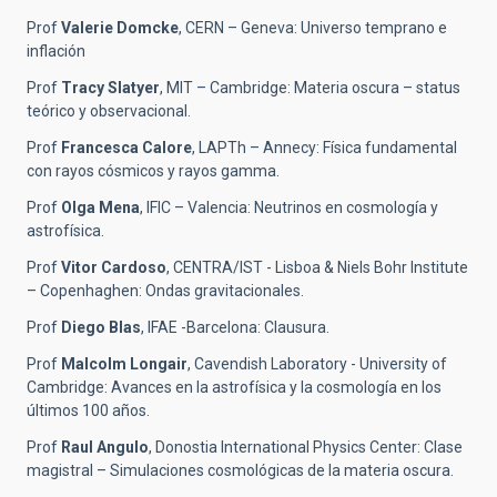
Prof
Valerie Domcke
, CERN – Geneva: Universo temprano e
inflación
Prof
Tracy Slatyer
, MIT – Cambridge: Materia oscura – status
teórico y observacional.
Prof
Francesca Calore
, LAPTh – Annecy: Física fundamental
con rayos cósmicos y rayos gamma.
Prof
Olga Mena
, IFIC – Valencia: Neutrinos en cosmología y
astrofísica.
Prof
Vitor Cardoso
, CENTRA/IST - Lisboa & Niels Bohr Institute
– Copenhaghen: Ondas gravitacionales.
Prof
Diego Blas
, IFAE -Barcelona: Clausura.
Prof
Malcolm Longair
, Cavendish Laboratory - University of
Cambridge: Avances en la astrofísica y la cosmología en los
últimos 100 años.
Prof
Raul Angulo
, Donostia International Physics Center: Clase
magistral – Simulaciones cosmológicas de la materia oscura.