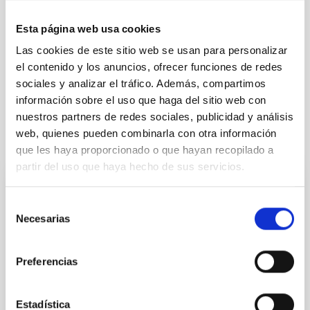
uc3
[at]
iac.es
(uc3[at]iac[dot]es)
Esta página web usa cookies
A lo largo de las dos semanas de la Escuela de Invierno, los
medios de comunicación podrán entrevistar a los
Las cookies de este sitio web se usan para personalizar
organizadores, ponentes y alumnos de esta Escuela.
el contenido y los anuncios, ofrecer funciones de redes
Web de la Escuela (en
sociales y analizar el tráfico. Además, compartimos
inglés):
https://research.iac.es/winterschool/2022/
información sobre el uso que haga del sitio web con
nuestros partners de redes sociales, publicidad y análisis
web, quienes pueden combinarla con otra información
Noticias relacionadas
que les haya proporcionado o que hayan recopilado a
partir del uso que haya hecho de sus servicios.
NOTA DE PRENSA
Selección
Concluye con éxito la XXXII Escuela de
Necesarias
de
Invierno del IAC
consentimiento
65 estudiantes de doctorado e investigadores
Preferencias
postdoctorales de 15 países diferentes participaron,
durante 9 días, en la XXXII Canary Islands Winter
School of Astrophysics, que este año estuvo
Estadística