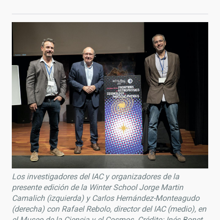
Los investigadores del IAC y organizadores de la
presente edición de la Winter School
Jorge Martin
Camalich
(izquierda) y
Carlos Hernández-Monteagudo
(derecha) con Rafael Rebolo, director del IAC (medio), en
el Museo de la Ciencia y el Cosmos.
Crédito: Inés Bonet