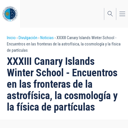
Pasar
al
contenido
principal
Sobrescribir
Inicio
Divulgación
Noticias
XXXIII Canary Islands Winter School -
Encuentros en las fronteras de la astrofísica, la cosmología y la física
enlaces
de partículas
de
XXXIII Canary Islands
ayuda
Winter School - Encuentros
a
en las fronteras de la
la
astrofísica, la cosmología y
navegación
la física de partículas