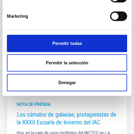
centrada en los cúmulos de galaxias, una de las
mayores estructuras ligadas gravitacionalmente que
Marketing
se pode observar en el Universo. Del total de
estudiantes, 55 asistieron presencialmente, mientras
que 10 siguieron las clases por internet. Además de
ser uno de los primeros encuentros de astrofísica
celebrado de forma presencial internacionalmente,
Permitir todas
esta edición de la Escuela de Invierno del IAC destaca
Fecha de publicación
01/12/2021 - 17:30
Permitir la selección
Denegar
NOTA DE PRENSA
Los cúmulos de galaxias, protagonistas de
la XXXII Escuela de Invierno del IAC
Hoy, en la sala de usos múltiples del IACTEC en La