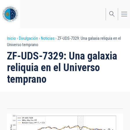
Pasar
al
contenido
principal
Sobrescribir
Inicio
Divulgación
Noticias
ZF-UDS-7329: Una galaxia reliquia en el
Universo temprano
enlaces
ZF-UDS-7329: Una galaxia
de
reliquia en el Universo
ayuda
temprano
a
la
navegación