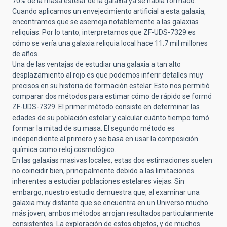
70% de la masa estelar de la galaxia ya se había formado.
Cuando aplicamos un envejecimiento artificial a esta galaxia,
encontramos que se asemeja notablemente a las galaxias
reliquias. Por lo tanto, interpretamos que ZF-UDS-7329 es
cómo se vería una galaxia reliquia local hace 11.7 mil millones
de años.
Una de las ventajas de estudiar una galaxia a tan alto
desplazamiento al rojo es que podemos inferir detalles muy
precisos en su historia de formación estelar. Esto nos permitió
comparar dos métodos para estimar cómo de rápido se formó
ZF-UDS-7329. El primer método consiste en determinar las
edades de su población estelar y calcular cuánto tiempo tomó
formar la mitad de su masa. El segundo método es
independiente al primero y se basa en usar la composición
química como reloj cosmológico.
En las galaxias masivas locales, estas dos estimaciones suelen
no coincidir bien, principalmente debido a las limitaciones
inherentes a estudiar poblaciones estelares viejas. Sin
embargo, nuestro estudio demuestra que, al examinar una
galaxia muy distante que se encuentra en un Universo mucho
más joven, ambos métodos arrojan resultados particularmente
consistentes. La exploración de estos objetos, y de muchos