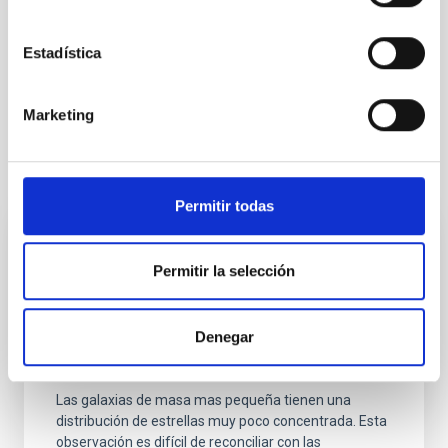
Estadística
Marketing
Otras noticias relacionadas
Permitir todas
RESULTADO DE INVESTIGACIÓN
Permitir la selección
La lenta expansión de los halos de materia
oscura produce de manera natural
distribuciones estelares tan extendidas
Denegar
como las observadas
Las galaxias de masa mas pequeña tienen una
distribución de estrellas muy poco concentrada. Esta
observación es difícil de reconciliar con las