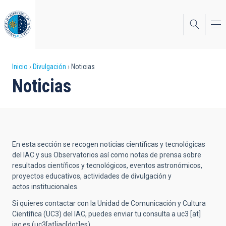
Pasar
al
contenido
principal
Sobrescribir
Inicio
Divulgación
Noticias
Noticias
enlaces
de
ayuda
a
En esta sección se recogen noticias científicas y tecnológicas
la
del IAC y sus Observatorios así como notas de prensa sobre
resultados científicos y tecnológicos, eventos astronómicos,
navegación
proyectos educativos, actividades de divulgación y
actos institucionales.
Si quieres contactar con la Unidad de Comunicación y Cultura
Científica (UC3) del IAC, puedes enviar tu consulta a
uc3
[at]
iac.es
(uc3[at]iac[dot]es)