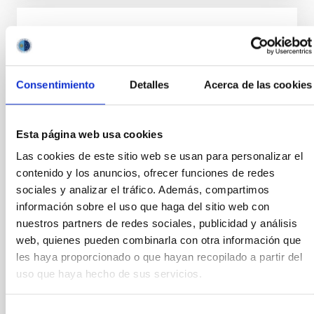
FOTONOTICIA
El Instituto de Astrofísica de Canarias, en
el acto de reconocimiento de las
Consentimiento
Detalles
Acerca de las cookies
Acreditaciones Severo Ochoa y María de
Maeztu
Esta página web usa cookies
El Instituto de Astrofísica de Canarias participó en la
tarde del 5 de septiembre en el acto de
Las cookies de este sitio web se usan para personalizar el
reconocimiento de las Acreditaciones Severo Ochoa
contenido y los anuncios, ofrecer funciones de redes
y María de Maeztu, que concede el Ministerio de
sociales y analizar el tráfico. Además, compartimos
Ciencia, Innovación y Universidades (MICIU), a través
información sobre el uso que haga del sitio web con
de la Agencia Estatal de Investigación (AEI), a centros
nuestros partners de redes sociales, publicidad y análisis
y unidades de investigación de excelencia de nuestro
web, quienes pueden combinarla con otra información que
país. En el caso del IAC, esta acreditación se refiere al
les haya proporcionado o que hayan recopilado a partir del
periodo 2020-2024 y ha sido recogida por el director
saliente del centro, Rafael Rebolo, quien estuvo
uso que haya hecho de sus servicios.
acompañado por el director Valentín Martínez Pillet y
por la gestora del proyecto
Selección