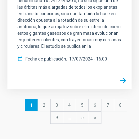
denominado TIC 241249530 b, no sólo sigue una de
las órbitas más alargadas de todos los exoplanetas
en tránsito conocidos, sino que también lo hace en
dirección opuesta a la rotación de su estrella
anfitriona, lo que arroja luz sobre el misterio de cómo
estos gigantes gaseosos de gran masa evolucionan
en jupíteres calientes, con trayectorias muy cercanas
y circulares. El estudio se publica en la
Fecha de publicación
17/07/2024 - 16:00
Paginación
Página
1
Página
2
Página
3
Página
4
Página
5
Página
6
Página
7
Página
8
actual
Página
9
…
Siguiente
››
última
»
página
página