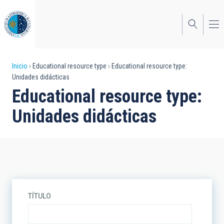
Pasar
al
contenido
principal
Sobrescribir
Inicio
Educational resource type
Educational resource type:
Unidades didácticas
enlaces
Educational resource type:
de
Unidades didácticas
ayuda
a
la
navegación
TÍTULO