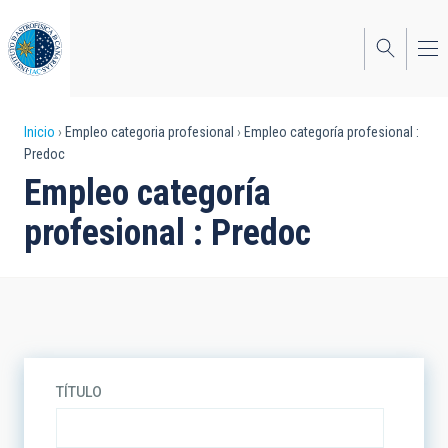
Pasar
al
contenido
principal
Sobrescribir
Inicio
Empleo categoria profesional
Empleo categoría profesional :
Predoc
enlaces
Empleo categoría
de
profesional : Predoc
ayuda
a
la
navegación
TÍTULO