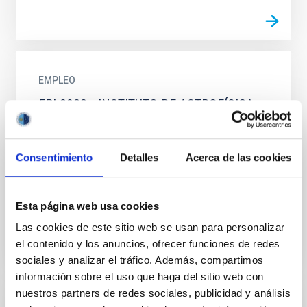
EMPLEO
FPI 2023 - INSTITUTO DE ASTROFÍSICA
DE CANARIAS (PS-2023-096)
DOS CONTRATOS PRE-DOCTORALES EN EL IAC (Ref.
Consentimiento
Detalles
Acerca de las cookies
PS-2023-096) El IAC (Tenerife) anuncia DOS
contratos pre-doctorales en Astrofísica en el marco
de la convocatoria...
Esta página web usa cookies
Las cookies de este sitio web se usan para personalizar
el contenido y los anuncios, ofrecer funciones de redes
sociales y analizar el tráfico. Además, compartimos
información sobre el uso que haga del sitio web con
nuestros partners de redes sociales, publicidad y análisis