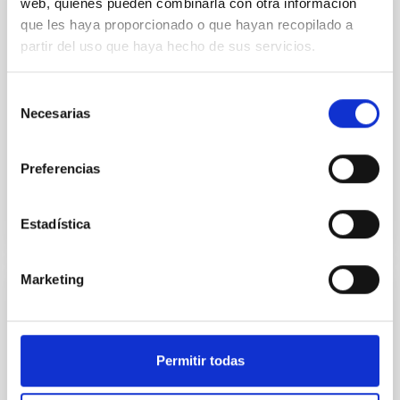
web, quienes pueden combinarla con otra información
EMPLEO
que les haya proporcionado o que hayan recopilado a
FPI 2024 INSTITUTO DE ASTROFÍSICA DE
partir del uso que haya hecho de sus servicios.
CANARIAS (PS-2024-066)
CUATRO CONTRATOS PRE-DOCTORALES EN EL IAC
Selección
(Ref. PS-2024-066) El IAC (Tenerife) anuncia
Necesarias
de
CUATRO contratos pre-doctorales en Astrofísica en
consentimiento
el marco de la...
Preferencias
Estadística
Marketing
EMPLEO
IAC 2021 International Scholarships
Program
Permitir todas
Becas Internacionales para Licenciados y/o