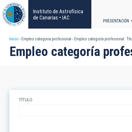
Pasar
al
Instituto de Astrofísica
contenido
de Canarias • IAC
PRESENTACIÓN
principal
Navega
Sobrescribir
Inicio
Empleo categoria profesional
Empleo categoría profesional : Tit
principa
Empleo categoría profes
enlaces
de
ayuda
a
TÍTULO
la
navegación