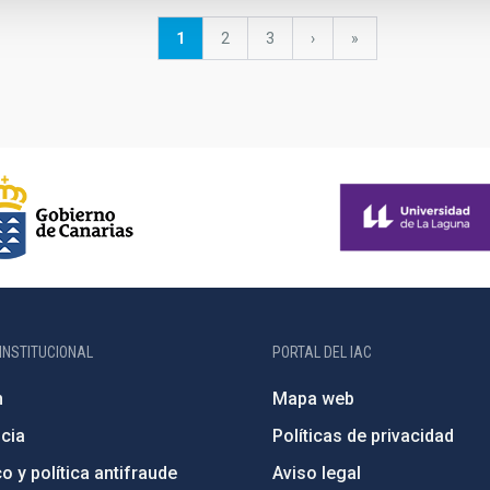
Página
1
Página
2
Página
3
Siguiente
›
última
»
actual
página
página
INSTITUCIONAL
PORTAL DEL IAC
n
Mapa web
cia
Políticas de privacidad
o y política antifraude
Aviso legal