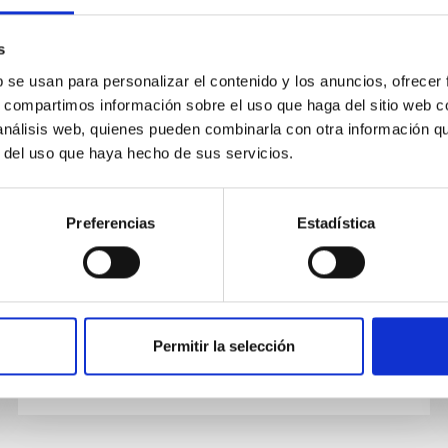
s
EMPLEO
b se usan para personalizar el contenido y los anuncios, ofrecer
s, compartimos información sobre el uso que haga del sitio web 
Titulado/a Superior_ Especialidad
 análisis web, quienes pueden combinarla con otra información q
Gestión de Proyectos_
r del uso que haya hecho de sus servicios.
OTAI_LIOM_ PS-2025-051
Se convoca proceso selectivo para la
Preferencias
Estadística
contratación de un/a Titulado/a Superior, fuera
de Convenio, en la modalidad de contrato
laboral de actividades científico...
Permitir la selección