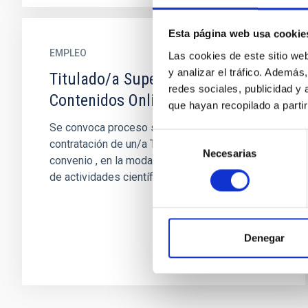
Esta página web usa cookie
EMPLEO
Las cookies de este sitio we
y analizar el tráfico. Ademá
Titulado/a Superior-Gestión de
redes sociales, publicidad y
Contenidos Online-PS-2024-062
que hayan recopilado a parti
Se convoca proceso selectivo para la
Selección
contratación de un/a Titulado/a Superior, fuera
Necesarias
de
convenio , en la modalidad de contrato laboral
consentimiento
de actividades científico...
Denegar