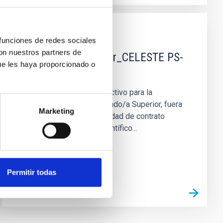
EMPLEO
 funciones de redes sociales
con nuestros partners de
Titulado/a Superior_CELESTE PS-
ue les haya proporcionado o
2025-013
Se convoca proceso selectivo para la
contratación de un/a Titulado/a Superior, fuera
Marketing
de Convenio, en la modalidad de contrato
laboral de actividades científico...
Permitir todas