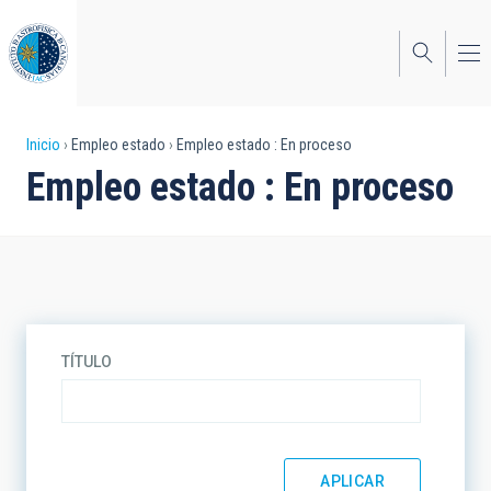
Pasar
al
contenido
principal
Sobrescribir
Inicio
Empleo estado
Empleo estado : En proceso
Empleo estado : En proceso
enlaces
de
ayuda
a
la
TÍTULO
navegación