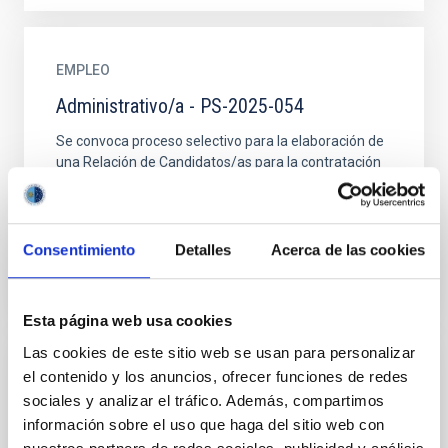
EMPLEO
Administrativo/a - PS-2025-054
Se convoca proceso selectivo para la elaboración de
una Relación de Candidatos/as para la contratación
temporal de un/a administrativo/a, acogido a
convenio...
Consentimiento
Detalles
Acerca de las cookies
Esta página web usa cookies
Las cookies de este sitio web se usan para personalizar
el contenido y los anuncios, ofrecer funciones de redes
EMPLEO
sociales y analizar el tráfico. Además, compartimos
Cinco contratos Ingeniería Especialidad
información sobre el uso que haga del sitio web con
Óptica EST PS-2026-003