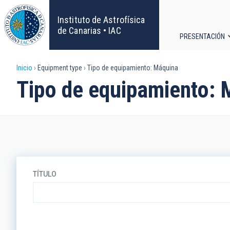
Pasar
al
Instituto de Astrofísica
contenido
de Canarias • IAC
PRESENTACIÓN
principal
Navega
Sobrescribir
Inicio
Equipment type
Tipo de equipamiento: Máquina
principa
Tipo de equipamiento: 
enlaces
de
ayuda
a
TÍTULO
la
navegación