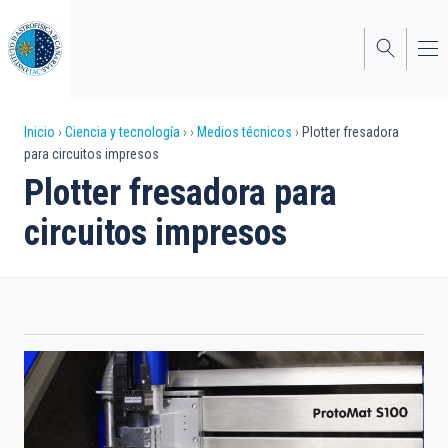
Pasar
al
contenido
principal
Sobrescribir
Inicio
Ciencia y tecnología
Medios técnicos
Plotter fresadora
para circuitos impresos
enlaces
Plotter fresadora para
de
circuitos impresos
ayuda
a
la
navegación