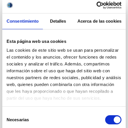
Te puede interesar
Consentimiento
Detalles
Acerca de las cookies
Laboratorio de Mecatrónica
El laboratorio de Mecatrónica ofrece un espacio para
crear y diseñar sistemas que combinan
Esta página web usa cookies
componentes mecánicos y electrónicos para lograr
Las cookies de este sitio web se usan para personalizar
un rendimiento óptimo.
el contenido y los anuncios, ofrecer funciones de redes
Teodora Aleida
Viera Curbelo
sociales y analizar el tráfico. Además, compartimos
información sobre el uso que haga del sitio web con
nuestros partners de redes sociales, publicidad y análisis
web, quienes pueden combinarla con otra información
que les haya proporcionado o que hayan recopilado a
partir del uso que haya hecho de sus servicios.
Laboratorio de Circuitos Integrados
Selección
(LABIC)
Necesarias
de
Como parte del Plan Estratégico del Instituto de
consentimiento