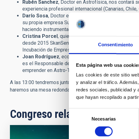
Rubén Sanchez
, Doctor en Astrofísica, nos contará 
experiencia profesional internacional (Canarias, Chile,
Darío Sosa
, Doctor en Ingeniería, ex-ingeniero en 
su propia empresa Subsea Mechatronics S.L. y nos h
haciendo instrumentación.
Cristina Porcel
, quien con más de 17 años de experie
desde 2015 SkanSense, una empresa dedicada al análi
Consentimiento
Incubación de Empresas de la ESA en la Comunidad d
Joan Rodríguez
, economista, que tras trabajar en 
es el Responsable de Desarrollo de Negocio de la em
Esta página web usa cookie
emprender en Astro-Turismo.
Las cookies de este sitio we
A las 13:00 tendremos junto al Aula 30 minutos de networkin
y analizar el tráfico. Ademá
haremos una mesa redonda moderada, con preguntas del pú
redes sociales, publicidad y
que hayan recopilado a parti
Congreso relacionados
Selección
Necesarias
de
consentimiento