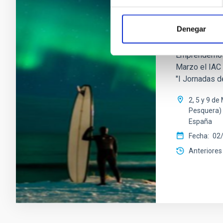
ESCUELA
I Jornada
Denegar
Espacio 
Emprendemos 
Marzo el IAC 
"I Jornadas d
2, 5 y 9 d
Pesquera)
España
Fecha
02
Anteriores