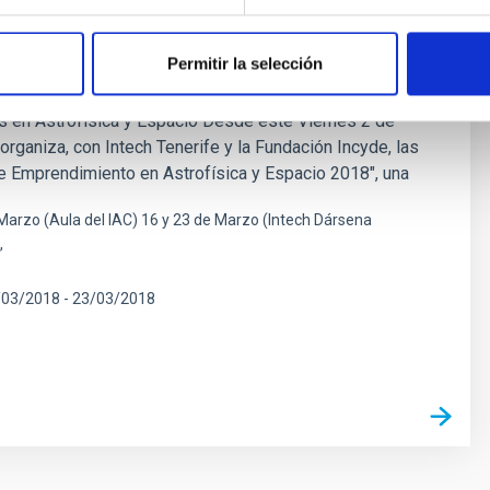
s de Emprendimiento en Astrofísica y
Permitir la selección
2018
en Astrofísica y Espacio Desde este Viernes 2 de
organiza, con Intech Tenerife y la Fundación Incyde, las
e Emprendimiento en Astrofísica y Espacio 2018", una
e Marzo (Aula del IAC) 16 y 23 de Marzo (Intech Dársena
/03/2018
-
23/03/2018