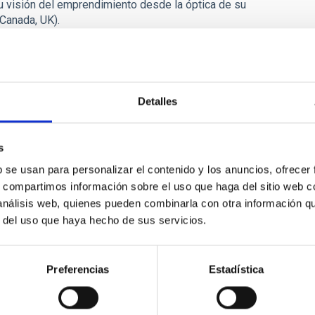
su visión del emprendimiento desde la óptica de su
 Canada, UK).
Instrumentación del IAC y en PLOCAN, hace años que gestiona
ablará de su experiencia en emprender desde Canarias,
ncia en multinacionales industriales, ha fundado y dirige
sis de imagen satelital que participa en el programa de
Detalles
e Madrid (ESA BIC).
empresas como BBVA, JFT, Tenerife Pearl o Grupo Loro Parque,
presa Volcano Teide (Grupo Teleférico), y nos hablará de
s
b se usan para personalizar el contenido y los anuncios, ofrecer
g con los asistentes (café gratis), y de 13:30 a 14:30
s, compartimos información sobre el uso que haga del sitio web 
blico.
 análisis web, quienes pueden combinarla con otra información q
r del uso que haya hecho de sus servicios.
Preferencias
Estadística