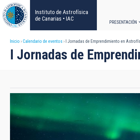
Pasar
al
Instituto de Astrofísica
contenido
de Canarias • IAC
PRESENTACIÓN
principal
Navega
Sobrescribir
Inicio
Calendario de eventos
I Jornadas de Emprendimiento en Astrofís
principa
I Jornadas de Emprendi
enlaces
de
ayuda
a
la
navegación