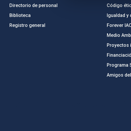
Directorio de personal
Código étic
Biblioteca
Igualdad y 
Registro general
Forever IA
Medio Ambi
Proyectos i
Financiaci
Programa 
Amigos del
PostFooter > Newsletter link