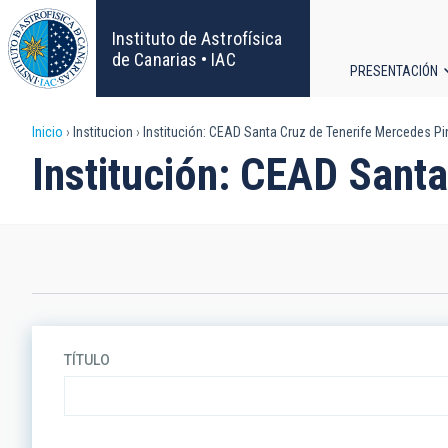
Pasar
al
Instituto de Astrofísica
contenido
de Canarias • IAC
PRESENTACIÓN
principal
Navega
Sobrescribir
Inicio
Institucion
Institución: CEAD Santa Cruz de Tenerife Mercedes Pi
principa
Institución: CEAD Sant
enlaces
de
ayuda
a
la
TÍTULO
navegación