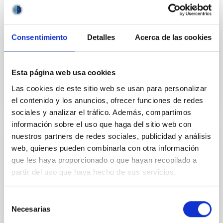
que los experimentos de campo LGS-AO sean
realizados en el telescopio WHT de La Palma en
colaboración científica con el equipo de sistemas de
Consentimiento
Detalles
Acerca de las cookies
Fecha en vigor
01/02/2017
-
31/12/2020
No vigente
Esta página web usa cookies
Las cookies de este sitio web se usan para personalizar
el contenido y los anuncios, ofrecer funciones de redes
sociales y analizar el tráfico. Además, compartimos
información sobre el uso que haga del sitio web con
nuestros partners de redes sociales, publicidad y análisis
Adenda al Convenio de colaboración entre
web, quienes pueden combinarla con otra información
el IAC, Fundación CajaCanarias y Fundación
que les haya proporcionado o que hayan recopilado a
La Caixa para el programa internacional de
partir del uso que haya hecho de sus servicios.
Becas de Doctorado
Selección
El objeto es la adhesión de la Fundación CajaCanarias
Necesarias
al convenio de colaboración de fecha 23 de enero de
de
2013 con la finalidad de colaborar conjuntamente en
consentimiento