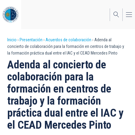
Pasar
al
contenido
principal
Sobrescribir
Inicio
Presentación
Acuerdos de colaboración
Adenda al
concierto de colaboración para la formación en centros de trabajo y
enlaces
la formación práctica dual entre el IAC y el CEAD Mercedes Pinto
de
Adenda al concierto de
ayuda
colaboración para la
a
formación en centros de
la
trabajo y la formación
navegación
práctica dual entre el IAC y
el CEAD Mercedes Pinto