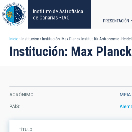
Pasar
al
Instituto de Astrofísica
contenido
de Canarias • IAC
PRESENTACIÓN
principal
Navega
Sobrescribir
Inicio
Institucion
Institución: Max Planck Institut für Astronomie- Heide
principa
Institución: Max Planck
enlaces
de
ayuda
a
ACRÓNIMO
MPIA
la
PAÍS
Alem
navegación
TÍTULO