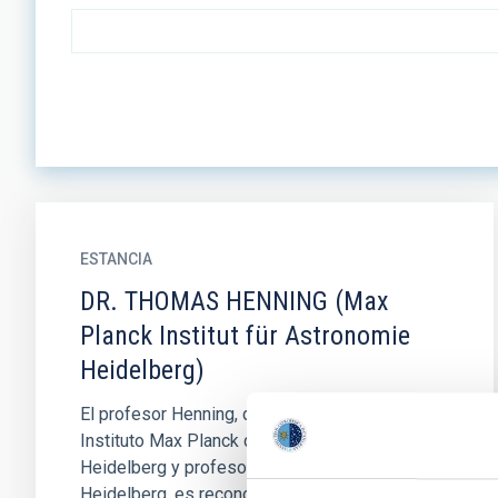
ESTANCIA
DR. THOMAS HENNING (Max
Planck Institut für Astronomie
Heidelberg)
El profesor Henning, director emérito del
Instituto Max Planck de Astronomía de
Heidelberg y profesor de la Universidad de
Heidelberg, es reconocido como uno de...