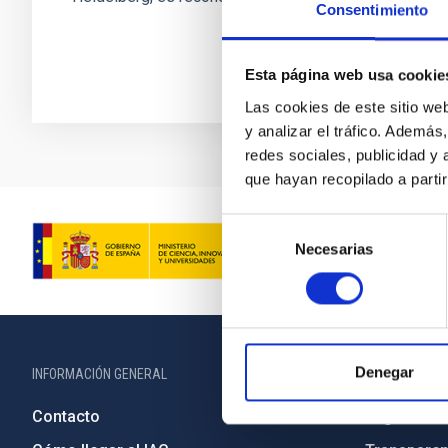
Consentimiento
Esta página web usa cookie
Las cookies de este sitio we
y analizar el tráfico. Ademá
redes sociales, publicidad y
que hayan recopilado a parti
Selección
Necesarias
de
consentimiento
Denegar
INFORMACIÓN GENERAL
INFORMACIÓN 
Contacto
Legislació