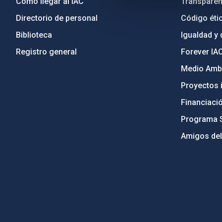
Cómo llegar al IAC
Transparen
Directorio de personal
Código étic
Biblioteca
Igualdad y 
Registro general
Forever IA
Medio Ambi
Proyectos i
Financiaci
Programa 
Amigos del
PostFooter > Newsletter link