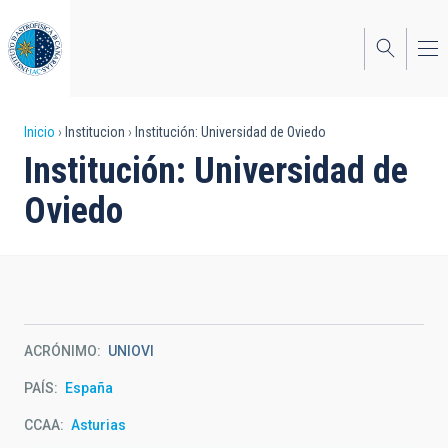
Pasar
al
contenido
principal
Sobrescribir
Inicio
Institucion
Institución: Universidad de Oviedo
Institución: Universidad de
enlaces
Oviedo
de
ayuda
a
la
navegación
ACRÓNIMO
UNIOVI
PAÍS
España
CCAA
Asturias