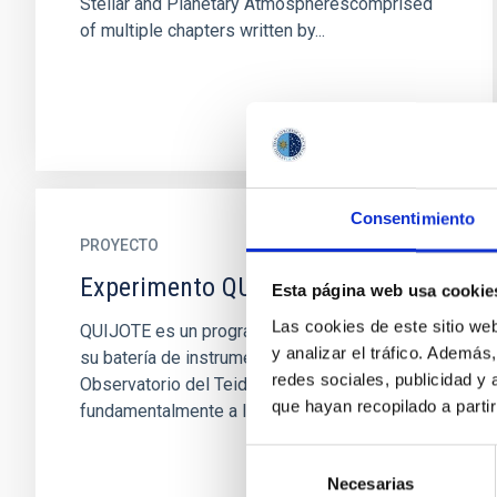
Stellar and Planetary Atmospherescomprised
of multiple chapters written by...
Consentimiento
PROYECTO
Experimento QUIJOTE CMB
Esta página web usa cookie
Las cookies de este sitio we
QUIJOTE es un programa de dos telescopios y
y analizar el tráfico. Ademá
su batería de instrumentos, instalados en el
redes sociales, publicidad y
Observatorio del Teide, dedicados
que hayan recopilado a parti
fundamentalmente a la caracterización...
Selección
Necesarias
de