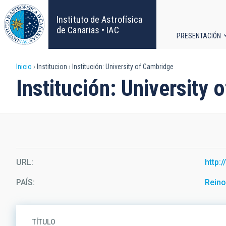
Pasar
al
Instituto de Astrofísica
contenido
de Canarias • IAC
PRESENTACIÓN
principal
Navega
Sobrescribir
Inicio
Institucion
Institución: University of Cambridge
principa
Institución: University
enlaces
de
ayuda
a
URL
http:
la
PAÍS
Reino
navegación
TÍTULO