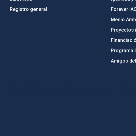
Registro general
Forever IA
Medio Ambi
Proyectos i
Financiaci
Programa 
Amigos del
PostFooter > Newsletter link