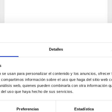
Detalles
PROYECTO
OPTICON
s
b se usan para personalizar el contenido y los anuncios, ofrecer
Participación en OPTICON. Una de las
s, compartimos información sobre el uso que haga del sitio web 
principales metas planteada en el marco de
 análisis web, quienes pueden combinarla con otra información q
este proyecto, y apoyada por muchas de las
r del uso que haya hecho de sus servicios.
actividades individuales que se están...
Preferencias
Estadística