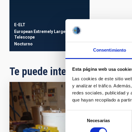
E-ELT
European Extremely Large
Telescope
Nocturno
Consentimiento
Te puede interesar
Esta página web usa cookie
Las cookies de este sitio we
y analizar el tráfico. Ademá
redes sociales, publicidad y
Instr
que hayan recopilado a parti
OOCC
Selección
El expe
Necesarias
de
Está op
consentimiento