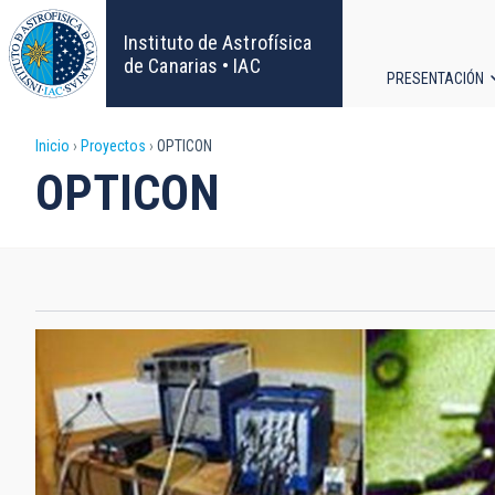
Pasar
al
Instituto de Astrofísica
contenido
de Canarias • IAC
PRESENTACIÓN
principal
Navega
Sobrescribir
Inicio
Proyectos
OPTICON
principa
OPTICON
enlaces
de
ayuda
a
la
navegación