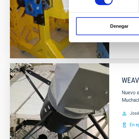
capacid
José
Denegar
Cerr
WEAVE
Nuevo e
Muchach
José
En e