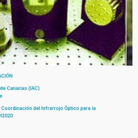
ACIÓN
a de Canarias (IAC)
e
Coordinación del Infrarrojo Óptico para la
 H2020