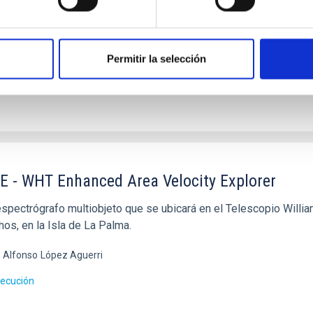
ades técnicas, consolidando así liderazgo científico en los ex
 Alberto
Rubiño Martín
Permitir la selección
ado
 - WHT Enhanced Area Velocity Explorer
spectrógrafo multiobjeto que se ubicará en el Telescopio Willi
os, en la Isla de La Palma.
 Alfonso
López Aguerri
jecución