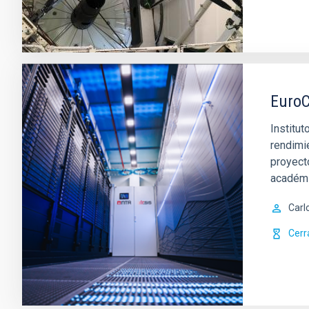
EuroC
Institu
rendimie
proyect
académi
Carl
Cerr