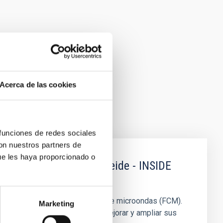
Acerca de las cookies
 funciones de redes sociales
con nuestros partners de
ue les haya proporcionado o
n el Observatorio del Teide - INSIDE
nvestigación del fondo cósmico de microondas (FCM).
Marketing
zarán inversiones clave para mejorar y ampliar sus