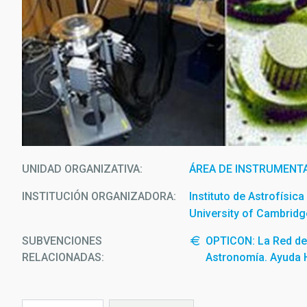
UNIDAD ORGANIZATIVA
ÁREA DE INSTRUMENT
INSTITUCIÓN ORGANIZADORA
Instituto de Astrofísic
University of Cambridg
SUBVENCIONES
OPTICON: La Red de 
RELACIONADAS:
Astronomía. Ayuda