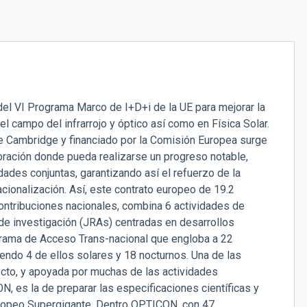
del VI Programa Marco de I+D+i de la UE para mejorar la
 campo del infrarrojo y óptico así como en Física Solar.
e Cambridge y financiado por la Comisión Europea surge
boración donde pueda realizarse un progreso notable,
dades conjuntas, garantizando así el refuerzo de la
cionalización. Así, este contrato europeo de 19.2
ntribuciones nacionales, combina 6 actividades de
 de investigación (JRAs) centradas en desarrollos
rama de Acceso Trans-nacional que engloba a 22
endo 4 de ellos solares y 18 nocturnos. Una de las
ecto, y apoyada por muchas de las actividades
, es la de preparar las especificaciones científicas y
uropeo Supergigante. Dentro OPTICON, con 47