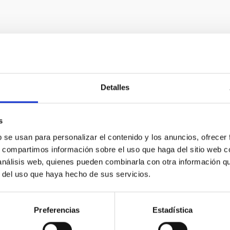
Detalles
s
b se usan para personalizar el contenido y los anuncios, ofrecer
s, compartimos información sobre el uso que haga del sitio web 
 análisis web, quienes pueden combinarla con otra información q
umentación científica del laboratorio del CMB e
r del uso que haya hecho de sus servicios.
rimento QUIJOTE es el proyecto de referencia del IAC para la i
Preferencias
Estadística
erativo desde 2012. Actualmente y en los próximos años se reali