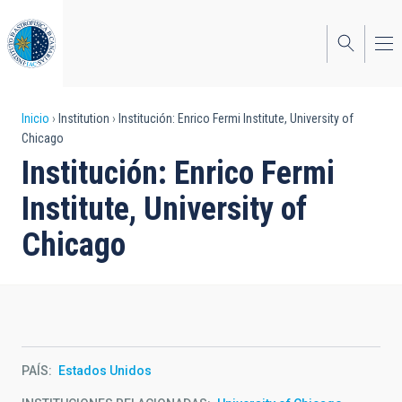
Pasar
al
contenido
principal
Sobrescribir
Inicio
Institution
Institución: Enrico Fermi Institute, University of
Chicago
enlaces
Institución: Enrico Fermi
de
Institute, University of
ayuda
Chicago
a
la
navegación
PAÍS
Estados Unidos