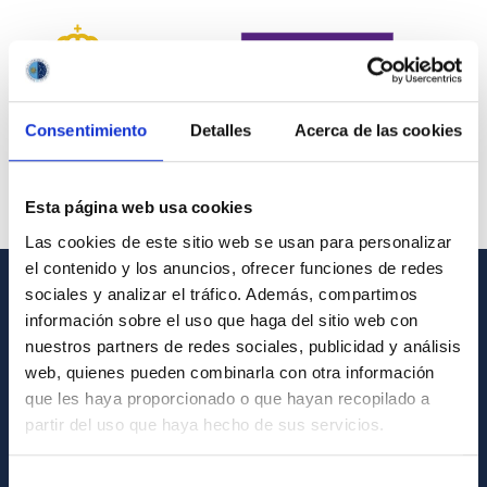
Consentimiento
Detalles
Acerca de las cookies
Esta página web usa cookies
Las cookies de este sitio web se usan para personalizar
el contenido y los anuncios, ofrecer funciones de redes
sociales y analizar el tráfico. Además, compartimos
INFORMACIÓN GENERAL
información sobre el uso que haga del sitio web con
nuestros partners de redes sociales, publicidad y análisis
Contacto
web, quienes pueden combinarla con otra información
Cómo llegar al IAC
que les haya proporcionado o que hayan recopilado a
partir del uso que haya hecho de sus servicios.
Directorio de personal
Biblioteca
Selección