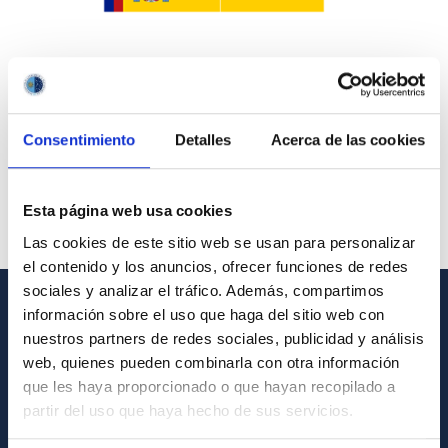
Consentimiento
Detalles
Acerca de las cookies
Esta página web usa cookies
Las cookies de este sitio web se usan para personalizar
el contenido y los anuncios, ofrecer funciones de redes
sociales y analizar el tráfico. Además, compartimos
información sobre el uso que haga del sitio web con
INFORMACIÓN GENERAL
nuestros partners de redes sociales, publicidad y análisis
web, quienes pueden combinarla con otra información
Contacto
que les haya proporcionado o que hayan recopilado a
Cómo llegar al IAC
partir del uso que haya hecho de sus servicios.
Directorio de personal