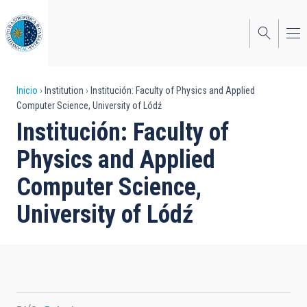
Pasar
al
contenido
principal
Sobrescribir
Inicio
Institution
Institución: Faculty of Physics and Applied
Computer Science, University of Lódź
enlaces
Institución: Faculty of
de
Physics and Applied
ayuda
Computer Science,
a
University of Lódź
la
navegación