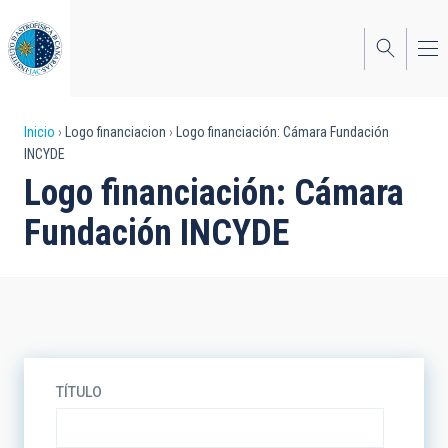
Pasar
al
contenido
principal
Sobrescribir
Inicio
Logo financiacion
Logo financiación: Cámara Fundación
INCYDE
enlaces
Logo financiación: Cámara
de
Fundación INCYDE
ayuda
a
la
navegación
TÍTULO