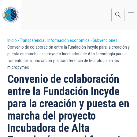
Pasar
al
contenido
principal
Sobrescribir
Inicio
Transparencia
Información económica
Subvenciones
Convenio de colaboración entre la Fundación Incyde para la creación y
enlaces
puesta en marcha del proyecto Incubadora de Alta Tecnología para el
fomento de la innovación y la transferencia de tecnología en las
de
micropymes
ayuda
Convenio de colaboración
a
entre la Fundación Incyde
la
para la creación y puesta en
navegación
marcha del proyecto
Incubadora de Alta