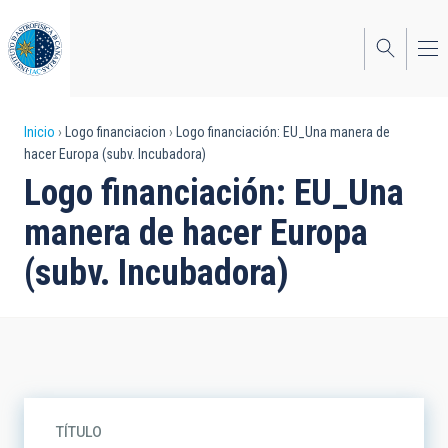
Pasar
al
contenido
principal
Sobrescribir
Inicio
Logo financiacion
Logo financiación: EU_Una manera de
hacer Europa (subv. Incubadora)
enlaces
Logo financiación: EU_Una
de
manera de hacer Europa
ayuda
(subv. Incubadora)
a
la
navegación
TÍTULO