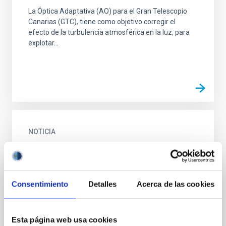
La Óptica Adaptativa (AO) para el Gran Telescopio
Canarias (GTC), tiene como objetivo corregir el
efecto de la turbulencia atmosférica en la luz, para
explotar...
NOTICIA
La lenta expansión de los halos de materia
oscura produce de manera natural
distribuciones estelares tan extendidas
Consentimiento
Detalles
Acerca de las cookies
como las observadas
Las galaxias de masa mas pequeña tienen una
distribución de estrellas muy poco concentrada. Esta
Esta página web usa cookies