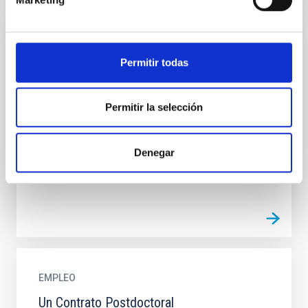
EMPLEO
Permitir todas
Un Contrato Postdoctoral COSMO 2022
(PS-2022-119)
Permitir la selección
El IAC (Tenerife) anuncia UN contrato postdoctoral
para trabajar en el proyecto vinculado a la línea de
investigación “Cosmología y Astropartículas:
Denegar
Aspectos...
EMPLEO
Un Contrato Postdoctoral