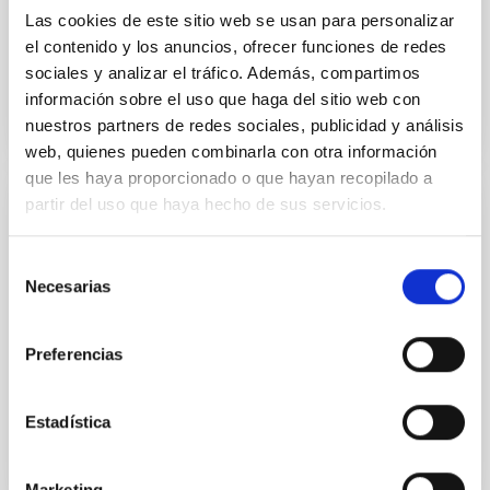
observación es difícil de reconciliar con las
Las cookies de este sitio web se usan para personalizar
predicciones del...
el contenido y los anuncios, ofrecer funciones de redes
sociales y analizar el tráfico. Además, compartimos
información sobre el uso que haga del sitio web con
nuestros partners de redes sociales, publicidad y análisis
web, quienes pueden combinarla con otra información
que les haya proporcionado o que hayan recopilado a
partir del uso que haya hecho de sus servicios.
EMPLEO
Un Contrato Postdoctoral Galaxias tipo Via
Selección
Lactea 2022 (PS-2022-105)
Necesarias
de
consentimiento
El IAC (Tenerife) anuncia UN contrato postdoctoral
para trabajar en el proyecto vinculado a la línea de
Preferencias
investigación “ Huellas en la Formación Estelar en...
Estadística
Marketing