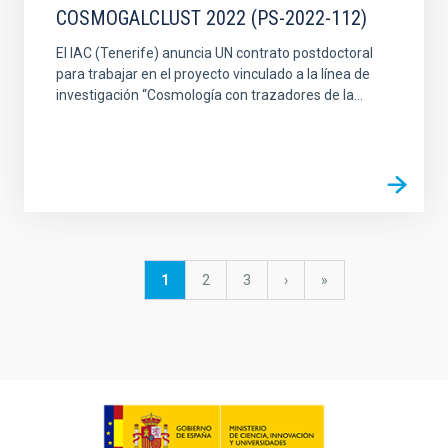
COSMOGALCLUST 2022 (PS-2022-112)
El IAC (Tenerife) anuncia UN contrato postdoctoral
para trabajar en el proyecto vinculado a la línea de
investigación “Cosmología con trazadores de la...
Paginación
Página
1
Página
2
Página
3
Siguiente
›
última
»
actual
página
página