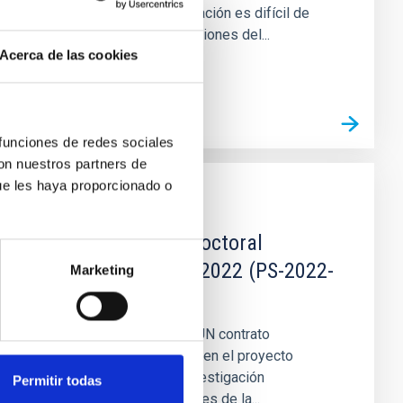
concentrada. Esta observación es difícil de
reconciliar con las predicciones del...
Acerca de las cookies
 funciones de redes sociales
con nuestros partners de
ue les haya proporcionado o
EMPLEO
Un Contrato Postdoctoral
COSMOGALCLUST 2022 (PS-2022-
Marketing
112)
El IAC (Tenerife) anuncia UN contrato
postdoctoral para trabajar en el proyecto
vinculado a la línea de investigación
Permitir todas
“Cosmología con trazadores de la...