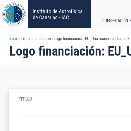
Pasar
al
Instituto de Astrofísica
contenido
de Canarias • IAC
PRESENTACIÓN
principal
Navega
Sobrescribir
Inicio
Logo financiacion
Logo financiación: EU_Una manera de hacer Eu
principa
Logo financiación: EU_
enlaces
de
ayuda
a
TÍTULO
la
navegación