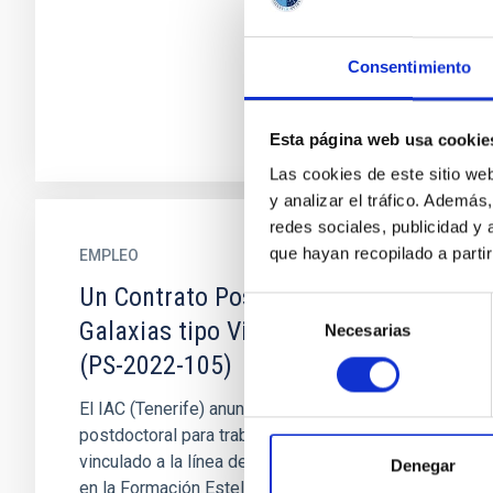
Consentimiento
Esta página web usa cookie
Las cookies de este sitio we
y analizar el tráfico. Ademá
redes sociales, publicidad y
que hayan recopilado a parti
EMPLEO
Un Contrato Postdoctoral
Selección
Galaxias tipo Via Lactea 2022
Necesarias
de
consentimiento
(PS-2022-105)
El IAC (Tenerife) anuncia UN contrato
postdoctoral para trabajar en el proyecto
vinculado a la línea de investigación “ Huellas
Denegar
en la Formación Estelar en...