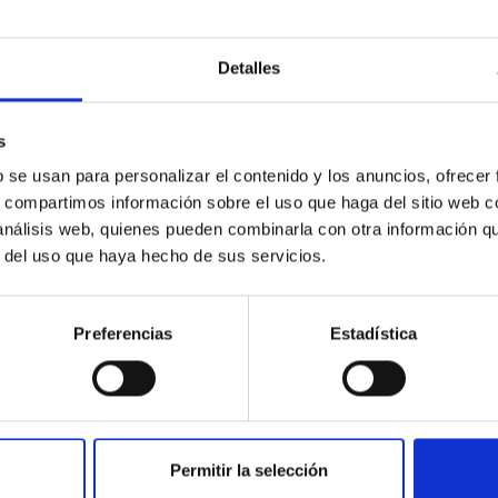
Detalles
s
b se usan para personalizar el contenido y los anuncios, ofrecer
s, compartimos información sobre el uso que haga del sitio web 
 análisis web, quienes pueden combinarla con otra información q
r del uso que haya hecho de sus servicios.
EMPLEO
Un Contrato Postdoctoral COSMO
2022 (PS-2022-119)
Preferencias
Estadística
El IAC (Tenerife) anuncia UN contrato
postdoctoral para trabajar en el proyecto
vinculado a la línea de investigación
“Cosmología y Astropartículas: Aspectos...
Permitir la selección