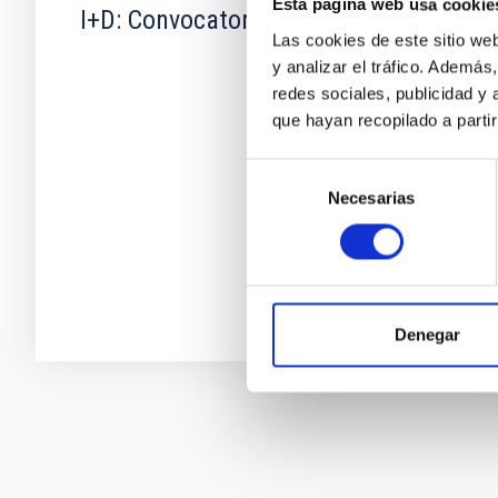
Esta página web usa cookie
I+D: Convocatoria 2017
Las cookies de este sitio we
y analizar el tráfico. Ademá
redes sociales, publicidad y
que hayan recopilado a parti
Selección
Necesarias
de
consentimiento
Denegar
Paginación