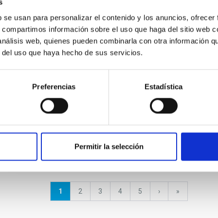
s
de doctores 2017Ayudas para la
b se usan para personalizar el contenido y los anuncios, ofrecer
formación de doctores en Centros
s, compartimos información sobre el uso que haga del sitio web 
de Investigación y Centros de
 análisis web, quienes pueden combinarla con otra información q
Excelencia Severo Ochoa
r del uso que haya hecho de sus servicios.
Ayudas para la formación de doctores en
Centros de Investigación y Centros de
Preferencias
Estadística
Excelencia Severo Ochoa
Permitir la selección
Página
1
Página
2
Página
3
Página
4
Página
5
Siguiente
›
última
»
actual
página
página