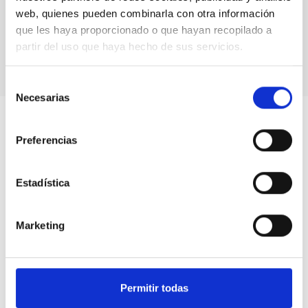
web, quienes pueden combinarla con otra información
MIT Field Camp 2024
que les haya proporcionado o que hayan recopilado a
partir del uso que haya hecho de sus servicios.
Selección
Necesarias
de
consentimiento
Preferencias
Estadística
Marketing
Permitir todas