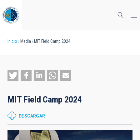
Pasar
al
contenido
principal
Sobrescribir
Inicio
Media
MIT Field Camp 2024
enlaces
de
ayuda
a
la
MIT Field Camp 2024
navegación
DESCARGAR