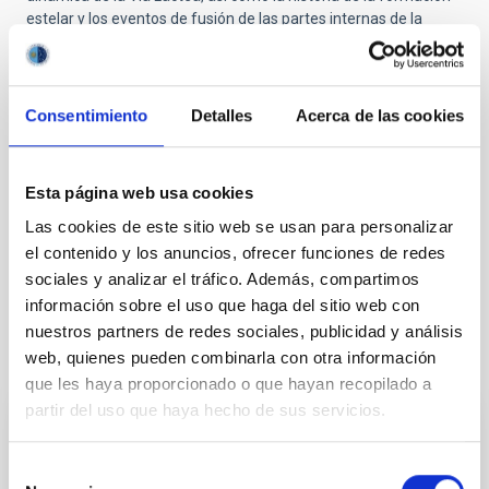
estelar y los eventos de fusión de las partes internas de la
Galaxia, habiendo contribuido recientemente a un
Annual
Review of Astronomy and Astrophysics
(ARAA) sobre el Bulto
Galáctico.
Consentimiento
Detalles
Acerca de las cookies
El enorme tamaño de los conjuntos de datos espectroscópicos
y de Gaia obligó al equipo de StarHorse a desarrollar e
implementar técnicas de Big Data para analizar y extraer
Esta página web usa cookies
información de los datos. Actualmente, el equipo está
incorporando la Inteligencia Artificial y el Aprendizaje Profundo
Las cookies de este sitio web se usan para personalizar
para ampliar aún más las capacidades de StarHorse y
el contenido y los anuncios, ofrecer funciones de redes
prepararse para futuros conjuntos de datos, aprovechando al
sociales y analizar el tráfico. Además, compartimos
máximo los valiosos datos de Gaia.
información sobre el uso que haga del sitio web con
nuestros partners de redes sociales, publicidad y análisis
Proyectos relacionados
web, quienes pueden combinarla con otra información
que les haya proporcionado o que hayan recopilado a
partir del uso que haya hecho de sus servicios.
Morfología y dinámica de la Vía Láctea
Selección
El Proyecto se estructura en dos partes,