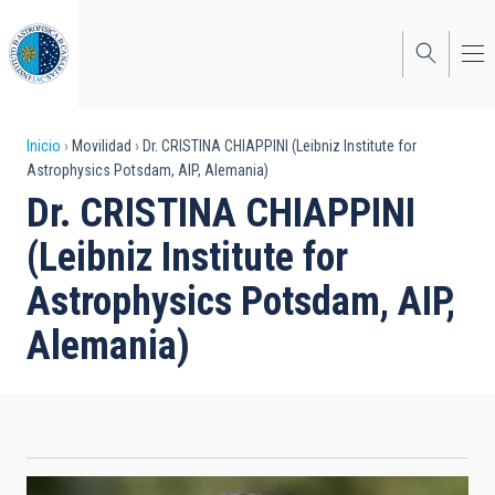
Pasar
al
contenido
principal
Sobrescribir
Inicio
Movilidad
Dr. CRISTINA CHIAPPINI (Leibniz Institute for
Astrophysics Potsdam, AIP, Alemania)
enlaces
Dr. CRISTINA CHIAPPINI
de
(Leibniz Institute for
ayuda
Astrophysics Potsdam, AIP,
a
Alemania)
la
navegación